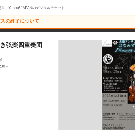
単 Yahoo! JAPANのデジタルチケット
ービスの終了について
ずき弦楽四重奏団
30
:30～