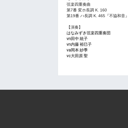
弦楽四重奏曲
第7番 変ホ長調 K. 160
第19番 ハ長調 K. 465『不協和音
【演奏】
はなみずき弦楽四重奏団
vn田中 統子
vn内藤 裕巳子
va岡本 紗季
vc大田原 聖