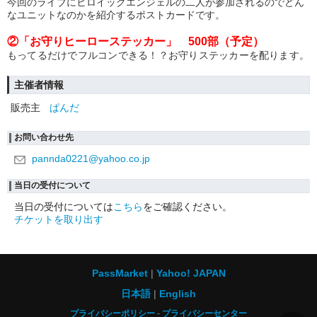
今回のライブにヒロイックエンジェルの二人が参加されるのでどん
なユニットなのかを紹介するポストカードです。
②「お守りヒーローステッカー」 500部（予定）
もってるだけでフルコンできる！？お守りステッカーを配ります。
主催者情報
販売主
ぱんだ
お問い合わせ先
pannda0221@yahoo.co.jp
当日の受付について
当日の受付については
こちら
をご確認ください。
チケットを取り出す
PassMarket
Yahoo! JAPAN
日本語
English
プライバシーポリシー
プライバシーセンター