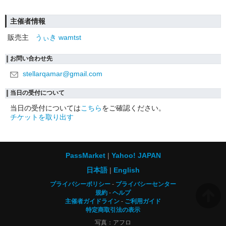
主催者情報
販売主
うぃき wamtst
お問い合わせ先
stellarqamar@gmail.com
当日の受付について
当日の受付については
こちら
をご確認ください。
チケットを取り出す
PassMarket
Yahoo! JAPAN
日本語
English
プライバシーポリシー
プライバシーセンター
規約
ヘルプ
主催者ガイドライン
ご利用ガイド
特定商取引法の表示
写真：アフロ