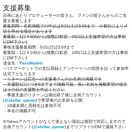
支援募集
企画にあたりプロデューサーの皆さん、ファンの皆さんからのご支
援を募集します
募集期間：名前掲載での申込は3/21(土)23:59まで ※都合により〆
切を早める場合があります
募集額：1口￥500から(複数口歓迎、20口以上支援希望の方は事前
にDM下さい)
事後支援募集期間：5/31(日)23:59まで
募集額：1口￥100から(複数口歓迎、100口以上支援希望の方は事前
にDM下さい)
送金先：
PassMarket
↑パスマーケットでの支払登録とアンケートへの回答を以って参加申
込完了となります
・リターンは広告への支援者さんのお名前の掲載です
・支援額1口につき6文字まで掲載可能、長い名前を掲載希望の場合
はその分の支援数を申込ください
・事後支援のリターンは掲出終了後に企画アカウント
(
@stellar_qamar
)で希望者のお名前を公開
・18歳未満と高校生は参加不可
・本名の掲載不可
※Yahooアカウントがなくて使えない場合は個別で対応しますので
企画アカウント(
@stellar_qamar
)までリプライやDMで連絡下さい