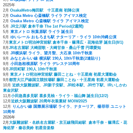
2025年
2月
OsakaMetro梅田駅 十王星南 初陣公演
2月
Osaka Metro 心斎橋駅 ライラ アイマス検定
2月
Osaka Metro 心斎橋駅 ライラ アイマス検定
5月
JR立川駅 倉本千奈 The 1st Period(2週間)
5月
東京メトロ 秋葉原駅 ライラ 誕生日
6月
ゆいレール おもろまち駅 ナターリア・ライラ 10th沖縄公演
7月
東京メトロ明治神宮前駅 倉本千奈・篠澤広・花海佑芽 誕生日(8/1)
8月
JR名古屋駅 大崎甜歌・大崎甘奈・桑山千雪 円環愛知
9月
JR横浜駅 ライラ、望月聖、大石泉 10th千秋楽
9月
みなとみらい線 横浜駅 190人 10th千秋楽(2連貼り)
9月
小田急相模原駅 ライラ デレステ10周年
9月
JR田町駅 190人 10th千秋楽
9月
東京メトロ明治神宮前駅 藤田ことね・十王星南 初星大運動会
9月
都営大江戸線国立競技場駅 藤田ことね・十王星南 初星大運動会
10月
近鉄大阪難波駅、JR新子安駅、JR松本駅、JR竹下駅、IRいしかわ
東金沢駅
11月
小田急喜多見駅 喜多見柚・ライラ・福山舞 誕生日(12/2)
12月
近鉄大阪難波駅 20周年衣装素材 MOIW2025
12月
りんかい線 国際展示場駅 ライラ、ナターリア、楊菲菲 ユニット
10周年
2026年
2月
大阪難波駅・名鉄名古屋駅・京王線飛田給駅 倉本千奈・篠澤広・花
海佑芽・秦谷美鈴 初星音楽祭