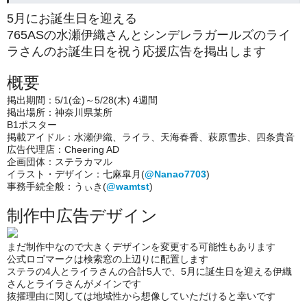
5月にお誕生日を迎える
765ASの水瀬伊織さんとシンデレラガールズのライ
ラさんのお誕生日を祝う応援広告を掲出します
概要
掲出期間：5/1(金)～5/28(木) 4週間
掲出場所：神奈川県某所
B1ポスター
掲載アイドル：水瀬伊織、ライラ、天海春香、萩原雪歩、四条貴音
広告代理店：Cheering AD
企画団体：ステラカマル
イラスト・デザイン：七麻皐月(
@Nanao7703
)
事務手続全般：うぃき(
@wamtst
)
制作中広告デザイン
まだ制作中なので大きくデザインを変更する可能性もあります
公式ロゴマークは検索窓の上辺りに配置します
ステラの4人とライラさんの合計5人で、5月に誕生日を迎える伊織
さんとライラさんがメインです
抜擢理由に関しては地域性から想像していただけると幸いです