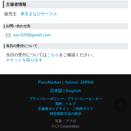
主催者情報
販売主
東京まなびサークル
お問い合わせ先
syu.629@gmail.com
当日の受付について
当日の受付については
こちら
をご確認ください。
チケットを取り出す
PassMarket
Yahoo! JAPAN
日本語
English
プライバシーポリシー
プライバシーセンター
規約
ヘルプ
主催者ガイドライン
ご利用ガイド
特定商取引法の表示
写真：アフロ
© LY Corporation