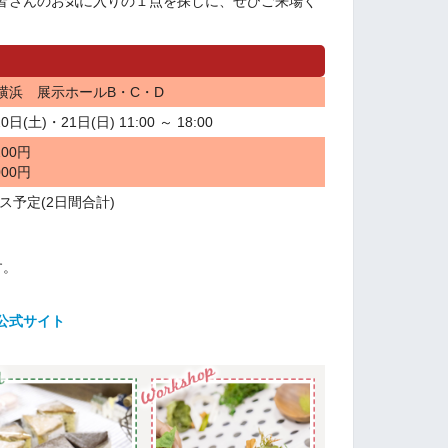
皆さんのお気に入りの１点を探しに、ぜひご来場く
横浜 展示ホールB・C・D
0日(土)・21日(日) 11:00 ～ 18:00
00円
00円
ース予定(2日間合計)
す。
公式サイト