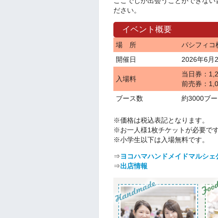
ここでしか出会うことができない
ださい。
イベント概要
場 所
パシフィコ
開催日
2026年6月2
当日券：1,2
入場料
前売券：1,0
ブース数
約3000ブ
※価格は税込表記となります。
※お一人様1枚チケットが必要で
※小学生以下は入場無料です。
⇒
ヨコハマハンドメイドマルシェ
⇒
出店情報