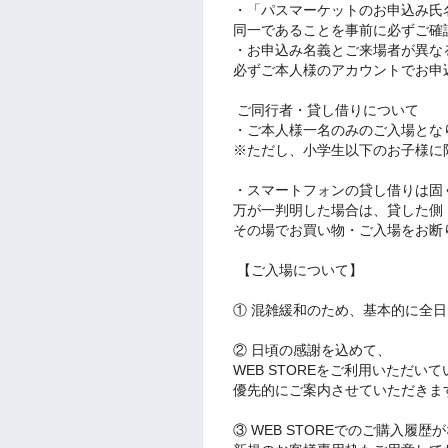
・「パスマーケットのお申込み氏名」と
同一であることを事前に必ずご確
・お申込み名義とご来場者が異な
必ずご本人様のアカウントでお申
︎ ご同行者・貸し借りについて
・ご本人様一名のみのご入場とな
※ただし、小学生以下のお子様に
・スマートフォンの貸し借りは固
万が一判明した場合は、貸した側
その場でお買い物・ご入場をお断
【ご入場について】
① 混雑緩和のため、基本的に全
② 日頃の感謝を込めて、
WEB STOREをご利用いただい
優先的にご案内させていただきま
③ WEB STOREでのご購入履歴