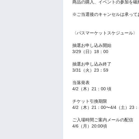
商品の購入、イベントの参加を確
※ご当選後のキャンセルは承ってお
〈パスマーケットスケジュール〉
︎抽選お申し込み開始
3/29（日）18：00
︎抽選お申し込み終了
3/31（火）23：59
︎当落発表
4/2（木）21：00 頃
︎チケット引換期限
4/2（木）21：00〜4/4（土）23
︎ご入場時間ご案内メールの配信
4/6（月）20:00頃