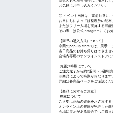
新規のお客様専用枠もご用意して
お気軽にお申し込みください。
④ イベント当日は、事前抽選に
お日にちによっては整理券の配布
またはフリー入場を実施する可能
その際には公式Instagramにて
【商品の購入方法について】
今回のpop-up storeでは、
当日商品のお持ち帰りはできませ
会場内専用のオンラインストアに
︎ お届け時期について
ご注文完了から約2週間〜5週間
※商品によって時期が異なります
詳細は各商品ページをご確認くだ
【商品に関するご注意】
︎ 在庫について
ご入場は商品の確保をお約束する
オンライン上の在庫が完売した商
会場に展示がある場合でもご購入