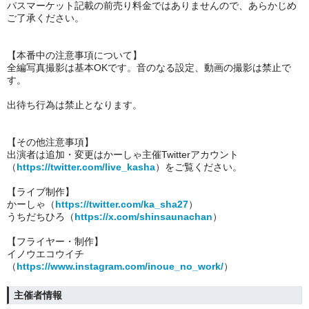
パスマーケット記載の前売り料金ではありませんので、あらかじめ
ご了承ください。
【本番中の注意事項について】
全編写真撮影は基本OKです。音のなる設定、動画の撮影は禁止で
す。
出待ち行為は禁止となります。
【その他注意事項】
出演者は追加・変更は
かーしゃ主催Twitterアカウント
（
https://twitter.com/live_kasha
）
をご覧ください。
【ライブ制作】
かーしゃ
（
https://twitter.com/ka_sha27
）
うちだちひろ
（
https://x.com/shinsaunachan
）
【フライヤー・制作】
イノウエコウイチ
（
https://www.instagram.com/inoue_no_work/
）
主催者情報