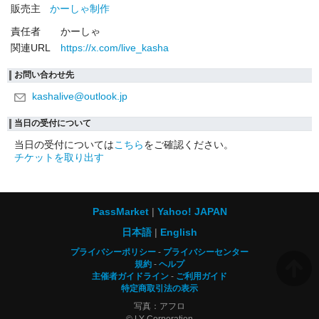
販売主
かーしゃ制作
責任者
かーしゃ
関連URL
https://x.com/live_kasha
お問い合わせ先
kashalive@outlook.jp
当日の受付について
当日の受付については
こちら
をご確認ください。
チケットを取り出す
PassMarket
Yahoo! JAPAN
日本語
English
プライバシーポリシー
プライバシーセンター
規約
ヘルプ
主催者ガイドライン
ご利用ガイド
特定商取引法の表示
写真：アフロ