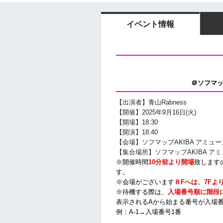
イベント情報
＠ソフマッ
【出演者】青山Rabness
【開催】2025年9月16日(火)
【開場】18:30
【開演】18:40
【会場】ソフマップAKIBA アミュ
【集合場所】ソフマップAKIBA ア
※開催時間
10分前より開場
致します
す。
※会場がございます
８Fへは、7Fよ
※待機する際は、
入場番号順に階段
表示されるAから始まる番号が入場
例：A-1→入場番号1番