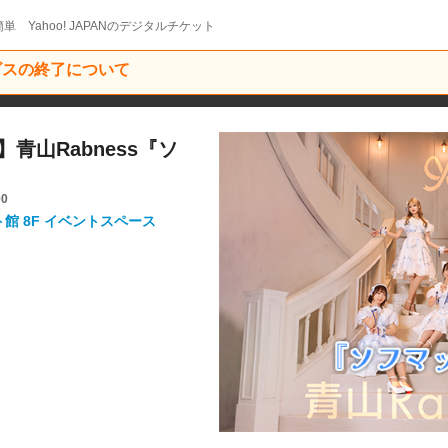
単 Yahoo! JAPANのデジタルチケット
ービスの終了について
ト】青山Rabness『ソ
00
ト館 8F イベントスペース