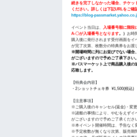
続きを完了しなかった場合、チケッ
ください。
詳しくは下記URLをご確
https://blog-passmarket.yahoo.co.
イベント当日は、
入場番号順に階段
A-〇が入場番号となります
。）
お時
購入後に発行されます受付画面をイ
が完了次第、枚数分の特典券をお渡
※開場時間に列にお並びでない場合
がございますので予めご了承下さい
※パスマーケット上で商品購入後の
応致します。
【特典会内容】
・2ショットチェキ券 ¥1,500(税込)
【注意事項】
※ご購入後のキャンセル(返金)・変
※諸般の事情により、やむをえずイ
がございますので予めご了承くださ
※本イベント開催時間は、予告なく
※予定枚数が無くなり次第、販売期