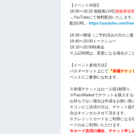
【イベント内容】
18:00〜18:20 無観客LIVE
(
無観客状
→YouTubeにて無料配信いたします
配信URL：
https://youtube.com/li
18:30〜開場
（ご予約済みの方のご案
18:40〜19:00トークショー
19:10〜20:00特典会
※上記時間は、変更になる場合がご
【イベント参加方法】
パスマーケット上にて
『来場チケット
ベントにご参加になれます。
※来場チケットはお一人様1枚限り、お
※PassMarketでチケットを購入するにはY
お持ちでない場合は作成をお願い致
※コンビニ決済の方は、チケット販
合はキャンセルさせて頂きます。
※クレジットカードをご利用になる場
ードのみご利用いただけます。
※カード決済の場合、チケット申し