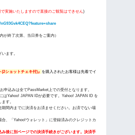
態で実施いたしますので直接のご観覧はできせん
)
。
ve/nG93Gvk4CEQ?feature=share
内が終了次第、当日券をご案内）
ざいます。
(2ショットチェキ付)』
を購入されたお客様は
先着でイ
申込みは全てPassMarket上での受付となります。
ahoo! JAPAN IDが必要です。Yahoo! JAPAN ID を
します。
売期間内までに決済をお済ませください。お済でない場
合、「Yahoo!ウォレット」に登録済みのクレジットカ
込み後に別ページでの決済手続きがございます。
決済手