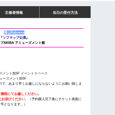
主催者情報
当日の受付方法
青山Rabness
『ソフマップ公演』
プAKIBA アミューズメント館
ーズメント館8F イベントスペース
ミューズメント館8F
ので、あまり早くお越しにならないようにお願い致しま
り階段にてお越しください
。
にお並びください
。（予約購入完了後にチケット画面に
番号となります。）