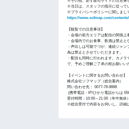
※その他、必ず販売サイトの注意事
※当日は、スタッフの指示に従って
※プライバシーポリシーに関しまして
https://www.sofmap.com/contents/
【観覧での注意事項】
・会場の前方エリアは配信の関係上
・会場内でのお食事、飲酒は禁止と
・声出しは可能でづが、連続ジャン
為は禁止とさせていただきます。
・配信も同時に行われます。カメラ
で、予めご理解ご了承の程お願いい
【イベントに関するお問い合わせ】
株式会社ソフマップ（総合案内）
問い合わせ先： 0077-78-9888
(携帯電話・IP/ひかり電話からは 050-30
受付時間：10:00～21:00（年中無休
※総合受付で内容をお伺いし、詳細