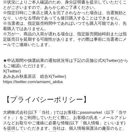
※状況によりご本人確認のため、身分証明書を提示していただくこ
とがございますので、あらかじめご了承ください。
※指定日時にご来店と購入を完了されなかった場合は、当選無効と
なり、いかなる理由であっても後日購入することはできません。
※当選者は、指定販売時間中であればいつでも購入可能であり、先
着購入ではありません。
※万が一、商品の入荷が遅れる場合は、指定販売開始時刻または指
定販売日を延期する可能性があります。その際は事前に当選者にメ
ールでご連絡いたします。
★申込期間や抽選結果の通知状況等は下記の店舗公式X(Twitter)から
もご確認いただけます。
X(Twitter)
あみあみ秋葉原店 総合X(Twitter)
https://twitter.com/amiami_akiba
【プライバシーポリシー】
大網株式会社(以下「当社」)ではお客様にpassmarket（以下「当サ
イト」）をご利用していただく際に、お客様の氏名・メールアドレ
スなどお取引やご連絡に必要な情報(以下「個人情報」といいます)
を提供していただきます。当社は、個人情報保護法の趣旨のもと、