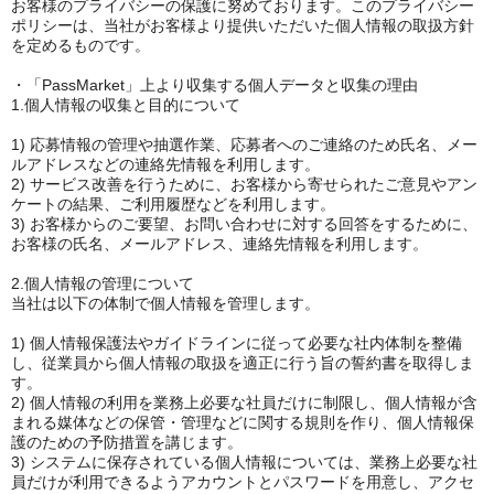
お客様のプライバシーの保護に努めております。このプライバシー
ポリシーは、当社がお客様より提供いただいた個人情報の取扱方針
を定めるものです。
・「PassMarket」上より収集する個人データと収集の理由
1.個人情報の収集と目的について
1) 応募情報の管理や抽選作業、応募者へのご連絡のため氏名、メー
ルアドレスなどの連絡先情報を利用します。
2) サービス改善を行うために、お客様から寄せられたご意見やアン
ケートの結果、ご利用履歴などを利用します。
3) お客様からのご要望、お問い合わせに対する回答をするために、
お客様の氏名、メールアドレス、連絡先情報を利用します。
2.個人情報の管理について
当社は以下の体制で個人情報を管理します。
1) 個人情報保護法やガイドラインに従って必要な社内体制を整備
し、従業員から個人情報の取扱を適正に行う旨の誓約書を取得しま
す。
2) 個人情報の利用を業務上必要な社員だけに制限し、個人情報が含
まれる媒体などの保管・管理などに関する規則を作り、個人情報保
護のための予防措置を講じます。
3) システムに保存されている個人情報については、業務上必要な社
員だけが利用できるようアカウントとパスワードを用意し、アクセ