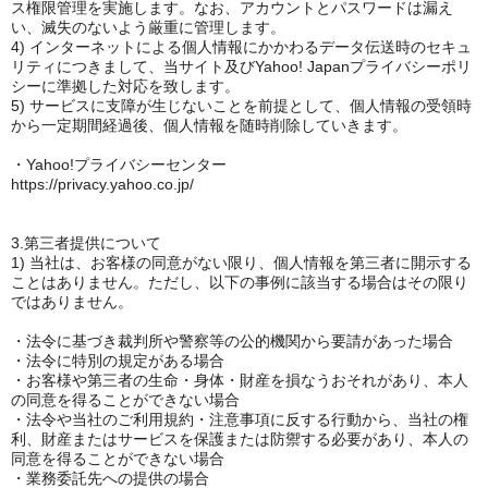
ス権限管理を実施します。なお、アカウントとパスワードは漏え
い、滅失のないよう厳重に管理します。
4) インターネットによる個人情報にかかわるデータ伝送時のセキュ
リティにつきまして、当サイト及びYahoo! Japanプライバシーポリ
シーに準拠した対応を致します。
5) サービスに支障が生じないことを前提として、個人情報の受領時
から一定期間経過後、個人情報を随時削除していきます。
・Yahoo!プライバシーセンター
https://privacy.yahoo.co.jp/
3.第三者提供について
1) 当社は、お客様の同意がない限り、個人情報を第三者に開示する
ことはありません。ただし、以下の事例に該当する場合はその限り
ではありません。
・法令に基づき裁判所や警察等の公的機関から要請があった場合
・法令に特別の規定がある場合
・お客様や第三者の生命・身体・財産を損なうおそれがあり、本人
の同意を得ることができない場合
・法令や当社のご利用規約・注意事項に反する行動から、当社の権
利、財産またはサービスを保護または防禦する必要があり、本人の
同意を得ることができない場合
・業務委託先への提供の場合