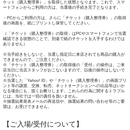
ケット（購入整理券）」を取得した状態となります。これで、スマ
ートフォンからご利用の方は、当選後の手続き完了となります。
・PCからご利用の方は、さらに「チケット（購入整理券）」の取得
後の画面を、紙にプリントし保管してください。
（「チケット（購入整理券）の取得」はPCやスマートフォンで当選
確認できる状態のことで、別途で紙のチケットを入手するわけでは
ありません）
※当手続きをしないと、当選し指定日に来店されても商品の購入が
できませんので、ご注意ください。
※「チケット（購入整理券）」の取得後の「受付」の操作は、ご来
店当日に当店スタッフがおこないますので、以後の操作はしないで
ください。
※当選した「Yahoo! ID」や「チケット（購入整理券）」の画面プリ
ント等の譲渡、交換、転売、ネットオークションへの出品等はいか
なる場合にも、固くお断りします。これらの行為に関するトラブル
には、当社では一切の責任を負いません。
※抽選結果発表メールの再送信や、抽選結果の問い合わせ等のご要
望は、お受けできません。
【ご入場/受付について】