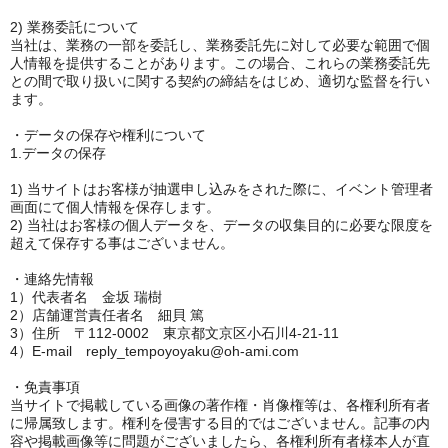
2) 業務委託について
当社は、業務の一部を委託し、業務委託先に対して必要な範囲で個
人情報を提供することがあります。この場合、これらの業務委託先
との間で取り扱いに関する契約の締結をはじめ、適切な監督を行い
ます。
・データの保存や権利について
1.データの保存
1) 当サイトはお客様が抽選申し込みをされた際に、イベント管理者
画面にて個人情報を保存します。
2) 当社はお客様の個人データを、データの収集目的に必要な限度を
超えて保存する事はございません。
・連絡先情報
1）代表者名 金坂 瑞樹
2）店舗運営責任者名 細貝 篤
3）住所 〒112-0002 東京都文京区小石川4-21-11
4）E-mail reply_tempoyoyaku@oh-ami.com
・免責事項
当サイトで掲載している画像の著作権・肖像権等は、各権利所有者
に帰属致します。権利を侵害する目的ではございません。記事の内
容や掲載画像等に問題がございましたら、各権利所有者様本人が直