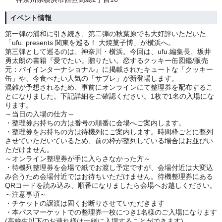
イベント情報
第一弾の浦和に引き続き、第二弾の秋葉原でも大好評いただいた
「ufu. presents 関東を巡る！ 大焼菓子博」が横浜へ。
第三弾として巡るのは、神奈川・横浜。今回は、ufu.編集長、坂井
勇太朗の書籍『愛でたい。贈りたい。恋するクッキー缶図鑑/販売
元：パイインターナショナル』に掲載されたキュートな「クッキー
缶」や、今食べたい人気の「サブレ」が新登場します。
混雑が予想されるため、事前にオンラインにて整理券を配布するこ
とになりました。下記詳細をご確認ください。1枚で1名の入場にな
ります。
～当日の入場の仕方～
・整理券お持ちの方は番号の順番に会場へご案内します。
・整理券をお持ちの方は待機列にご案内します。時間枠ごとに整列
させていただいているため、前の枠が整列している場合はお並びい
ただけません。
～オンライン整理券が手に入らさなかった方～
・待機列整理券を会場で紙でお渡し予定ですが、会場付近は大変込
み合うため会場付近ではお待ちいただけません。待機整理券にある
QRコードを読み込み、順番になりましたら会場へお越しください。
～注意事項～
・チケットの譲渡は固くお断りさせていただきます
・本パスマーケットでの整理券一枚につき1名様のご入場になります
(高校生以下のお連れ様は一緒に入場することができます)