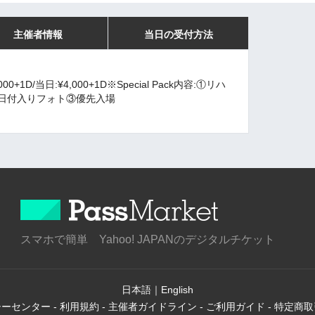
主催者情報
当日の受付方法
¥3,000+1D/当日:¥4,000+1D※Special Pack内容:①リハ
ン&日付入りフォト③優先入場
スマホで簡単 Yahoo! JAPANのデジタルチケット
日本語
｜
English
シーセンター
-
利用規約
-
主催者ガイドライン
-
ご利用ガイド
-
特定商取