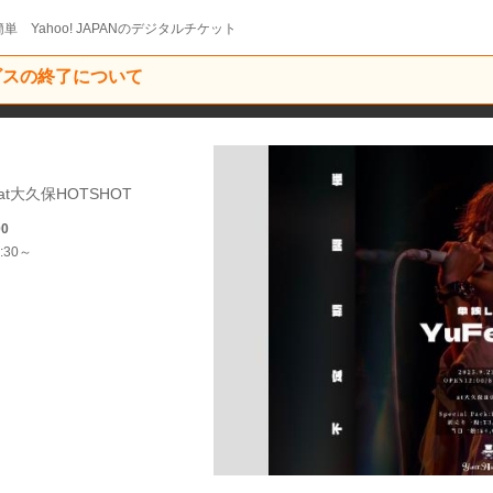
単 Yahoo! JAPANのデジタルチケット
ービスの終了について
0/at大久保HOTSHOT
00
:30～