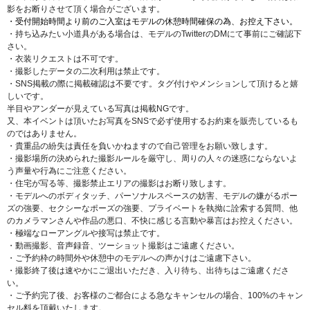
影をお断りさせて頂く場合がございます。
・受付開始時間より前のご入室はモデルの休憩時間確保の為、お控え下さい。
・持ち込みたい小道具がある場合は、モデルのTwitterのDMにて事前にご確認下
さい。
・衣装リクエストは不可です。
・撮影したデータの二次利用は禁止です。
・SNS掲載の際に掲載確認は不要です。タグ付けやメンションして頂けると嬉
しいです。
半目やアンダーが見えている写真は掲載NGです。
又、本イベントは頂いたお写真をSNSで必ず使用するお約束を販売しているも
のではありません。
・貴重品の紛失は責任を負いかねますので自己管理をお願い致します。
・撮影場所の決められた撮影ルールを厳守し、周りの人々の迷惑にならないよ
う声量や行為にご注意ください。
・住宅が写る等、撮影禁止エリアの撮影はお断り致します。
・モデルへのボディタッチ、パーソナルスペースの妨害、モデルの嫌がるポー
ズの強要、セクシーなポーズの強要、プライベートを執拗に詮索する質問、他
のカメラマンさんや作品の悪口、不快に感じる言動や暴言はお控えください。
・極端なローアングルや接写は禁止です。
・動画撮影、音声録音、ツーショット撮影はご遠慮ください。
・ご予約枠の時間外や休憩中のモデルへの声かけはご遠慮下さい。
・撮影終了後は速やかにご退出いただき、入り待ち、出待ちはご遠慮くださ
い。
・ご予約完了後、お客様のご都合による急なキャンセルの場合、100%のキャン
セル料を頂戴いたします。