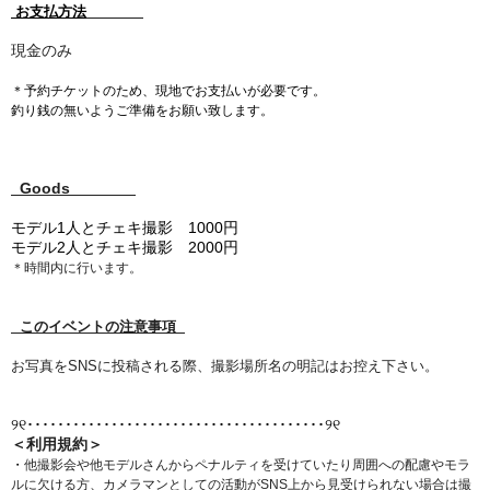
お支払方法
現金のみ
＊
予約チケット
のため、現地で
お支払いが必要です。
釣り銭の無いようご準備をお願い致します。
Goods
モデル1人とチェキ撮影 1000円
モデル2人とチェキ撮影 2000円
＊時間内に行います。
このイベントの注意事項
お写真をSNSに投稿される際、撮影場所名の明記はお控え下さい。
୨୧
････････････････
･･･
･･
･･････････････････
୨୧
＜利用規約＞
・
他撮影会や他モデルさんからペナルティを受けていたり周囲への配慮やモラ
ルに欠ける方、カメラマンとしての活動がSNS上から見受けられない場合は撮