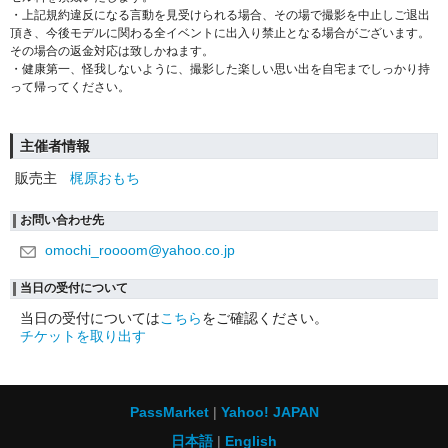
・上記規約違反になる言動を見受けられる場合、その場で撮影を中止しご退出
頂き、今後モデルに関わる全イベントに出入り禁止となる場合がございます。
その場合の返金対応は致しかねます。
・健康第一、怪我しないように、撮影した楽しい思い出を自宅までしっかり持
って帰ってください。
主催者情報
販売主
梶原おもち
お問い合わせ先
omochi_roooom@yahoo.co.jp
当日の受付について
当日の受付については
こちら
をご確認ください。
チケットを取り出す
PassMarket
Yahoo! JAPAN
日本語
English