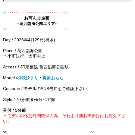
୨୧
･･････
･
･
･
･
･
･
･
･･
･
･
･
･･
･
･
･
･･
･･
୨୧
お写ん歩企画
~葛西臨海公園エリア~
୨୧
･･･
･･･
･･
･
･
･
･
･
･
･･
･
･
･
･
･
･･
･
･･･
୨୧
Day︎ / 2026年4月29日(祝水
)
Place /
葛西臨海公園
＊小雨決行、大雨中止
A
ccess / JR京葉線 葛西臨海公園駅
Model︎ /
羽咲ひまり
・
梶原おもち
Costume︎ / モデルのSNS告知をご確認下さい。
Style︎ / 70分個撮+5分ペア撮
受付 /
5分前
＊
モデルの休憩時間確保の為、
それより前お声掛けはお控え下さ
い。
୨୧
･････････････････
････
･････
･･･
･･
････
････
୨୧