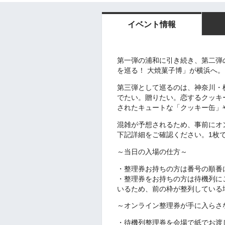
イベント情報
第一弾の浦和に引き続き、第二弾の秋葉
を巡る！ 大焼菓子博」が横浜へ
第三弾として巡るのは、神奈川・横
でたい。贈りたい。恋するクッキ
されたキュートな「クッキー缶」
混雑が予想されるため、事前にオ
下記詳細をご確認ください。1枚
～当日の入場の仕方～
・整理券お持ちの方は番号の順番
・整理券をお持ちの方は待機列に
いるため、前の枠が整列している
～オンライン整理券が手に入らさ
・待機列整理券を会場で紙でお渡