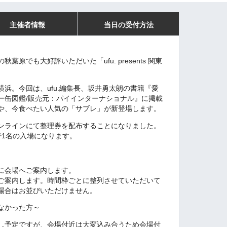
主催者情報
当日の受付方法
原でも大好評いただいた「ufu. presents 関東
。
浜。今回は、ufu.編集長、坂井勇太朗の書籍『愛
ー缶図鑑/販売元：パイインターナショナル』に掲載
や、今食べたい人気の「サブレ」が新登場します。
ンラインにて整理券を配布することになりました。
で1名の入場になります。
に会場へご案内します。
ご案内します。時間枠ごとに整列させていただいて
場合はお並びいただけません。
なかった方～
し予定ですが、会場付近は大変込み合うため会場付