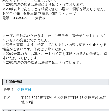
異なりますので、ご注意ください。
※
20
歳未満の飲酒は法律により禁じられております。
※
20
歳以上であることを確認できない場合、酒類を販売しません。
お問合せ先 銀座三越 本館地下
3
階 ラ・カーヴ
電話
03-3562-1111
大代表
※一度お申込みいただきました「ご当選券（電子チケット）」のキ
ャンセルの変更はできません。
※諸般の事情により、予定しておりました内容は変更・中止となる
場合がございます。予めご了承ください。
※
20
歳未満の方、お車・オートバイ等を運転される方の飲酒はご遠
慮いただいております。
※
20
歳未満の方の飲酒は法律で禁止されています。
主催者情報
販売主
銀座三越
住所
〒104‐8212東京都中央区銀座4丁目6‐16 銀座三越 本館
地下3階