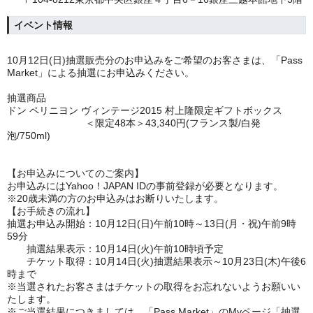
イベント情報
10
月12日(日)抽選販売分のお申込みをご希望のお客さまは、「
Pass
Market
」による抽選にお申込みください。
抽選商品
ドン ペリニヨン ヴィンテージ
2015
村上隆限定ギフトボックス
＜限定
48
本＞
43,340
円
(
フランス製
/
白発
泡
/750ml)
【お申込みについてのご案内】
お申込みには
Yahoo
！
JAPAN ID
の事前登録が必要となります。
※
20
歳未満の方のお申込みはお断りいたします。
【お手続きの流れ】
抽選お申込み開始：
10
月12日(日)午前
10
時～13日(月・祝)午前
9
時
59
分
抽選結果表示：
10
月14日(火)午前
10
時頃予定
チケット取得：
10
月14日(火)抽選結果表示～
10
月23日(木)午後
6
時まで
※当選されたお客さまはチケットの取得をお忘れないようお願いい
たします。
※ご当選結果につきましては、「
Pass Market
」の
My
ページ「抽選