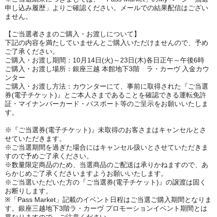
申し込み履歴」よりご確認ください。メールでの結果配信はござい
ません。
【ご当選者さまのご購入・お渡しについて】
下記の内容を満たしていませんとご購入いただけませんので、予め
ご了承ください。
ご購入・お渡し期間：
10
月14日(火)～23日(木)各日正午～午後
6
時
ご購入・お渡し場所：銀座三越 本館地下
3
階 ラ・カーヴ 入金カウ
ンター
ご購入・お渡し方法：カウンターにて、事前に取得された『ご当選
券
(
電子チケット
)
』とご本人さまであることを確認できる運転免許
証・マイナンバーカード・パスポート等のご呈示をお願いいたしま
す。
※『ご当選券
(
電子チケット
)
』未取得のお客さまはキャンセルとさ
せていただきます。
※ご当選期間を過ぎた場合にはキャンセル扱いとさせていただきま
すので予めご了承ください。
※数量限定商品のため、当選商品のご配送は承りかねますので、あ
らかじめご了承くださいますようお願いいたします。
※ご当選いただいた方の『ご当選券
(
電子チケット
)
』の譲渡は固く
お断りします。
※「Pass Market」記載のイベント日程はご当選ご購入期間となりま
す。銀座三越地下3階ラ・カーヴ プロモーションイベント期間とは