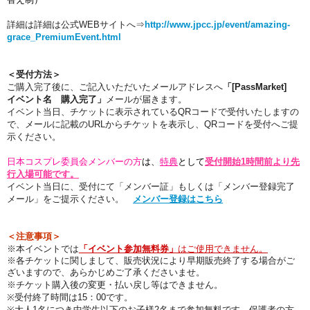
詳細は
詳細は公式WEBサイトへ⇒
http://www.jpcc.jp/event/amazing-
grace_PremiumEvent.html
＜受付方法＞
ご購入完了後に、ご記入いただいたメールアドレスへ
「[PassMarket]
イベント名 購入完了」
メールが届きます。
イベント当日、チケットに表示されているQRコードで受付いたしますの
で、メールに記載のURLからチケットを表示し、QRコードを受付へご提
示ください。
日本コスプレ委員会メンバーの方
は、
特典
として
受付開始1時間前より先
行入場
可能です。
イベント当日に、受付にて「メンバー証」もしくは「メンバー登録完了
メール」をご提示ください。
メンバー登録はこちら
＜注意事項＞
※本イベントでは
「イベント参加無料券」
はご使用できません。
※各チケットに関しまして、販売状況により早期販売終了する場合がご
ざいますので、あらかじめご了承くださいませ。
※チケット購入後の変更・払い戻し等はできません。
※受付終了時間は15：00です。
※大人1名につき中学生以下のお子様2名まで参加無料です。保護者の方