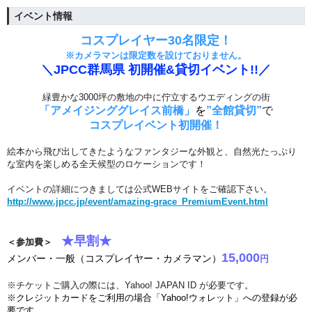
イベント情報
コスプレイヤー
30名限定！
※カメラマンは限定数を設けておりません。
＼JPCC群馬県 初開催&貸切イベント!!／
緑豊かな3000坪の敷地の中に佇立するウエディングの街
「アメイジンググレイス前橋」
を
”全館貸切”
で
コスプレイベント初開催！
絵本から飛び出してきたようなファンタジーな外観と、自然光たっぷり
な室内を楽しめる全天候型のロケーションです！
イベントの詳細につきましては公式WEBサイトをご確認下さい。
http://www.jpcc.jp/event/amazing-grace_PremiumEvent.html
★早割★
＜参加費＞
15
,
000
メンバー・
一般
（コスプレイヤー・カメラマン）
円
※チケットご購入の際には、Yahoo! JAPAN ID が必要です。
※クレジットカードをご利用の場合「Yahoo!ウォレット」への登録が必
要です。