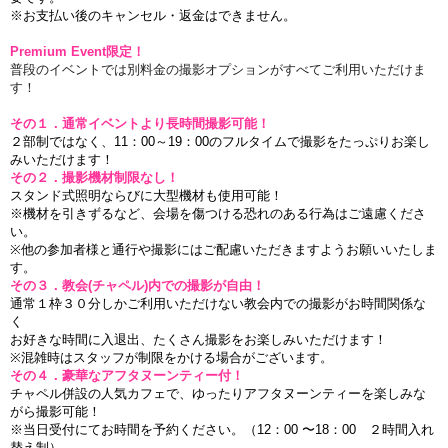
※お支払い後のキャンセル・返金はできません。
P
remium Event限定！
普段のイベントでは別料金の撮影オプションがすべてご利用いただけま
す！
その１．通常イベントより長時間撮影可能！
２部制ではなく、11：00～19：00のフルタイムで撮影をたっぷりお楽し
みいただけます！
その２．撮影機材制限なし！
スタンド式照明ならびに大型機材も使用可能！
※機材を引きずるなど、会場を傷つける恐れのある行為はご遠慮くださ
い。
※他の参加者様と通行や撮影にはご配慮いただきますようお願いいたしま
す。
その３．教会(チャペル)内での撮影が自由！
通常１枠３０分しかご利用いただけない教会内での撮影がお時間関係な
く
お好きな時間に入退出、たくさん撮影をお楽しみいただけます！
※混雑時はスタッフが制限をかける場合がございます。
その４．豪華なアフタヌーンティー付！
チャペル併設の人気カフェで、ゆったりアフタヌーンティーを楽しみな
がら撮影可能！
※当日受付にてお時間を予約ください。（12：00 〜18：00 ２時間入れ
替え制）