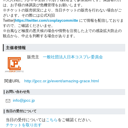
は、お子様の体調及び危機管理をお願いします。
※チケットの販売状況により、当日チケットの販売を行わない場合がご
ざいます。その際には公式X(旧
Twitter)
https://twitter.com/cosplaycommitte
にて情報を配信しておりま
すので、ご確認くださいませ。
※台風など極度の悪天候の場合や情勢を注視した上での感染拡大防止の
観点から、中止を
判断する場合があります。
主催者情報
販売主
一般社団法人日本コスプレ委員会
関連URL
http://jpcc.or.jp/event/amazing-grace.html
お問い合わせ先
info@jpcc.jp
当日の受付について
当日の受付については
こちら
をご確認ください。
チケットを取り出す