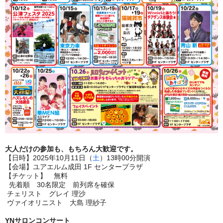
大人だけの参加も、もちろん大歓迎です。
【
日時
】
2025
年10
月11
日（
土
）13
時00分開演
【会場】ユアエルム成田 1F センタープラザ
【チケット】 無料
先着順 30名限定 前列席を確保
チェリスト グレイ 理沙
ヴァイオリニスト 大島 理紗子
YNサロンコンサート