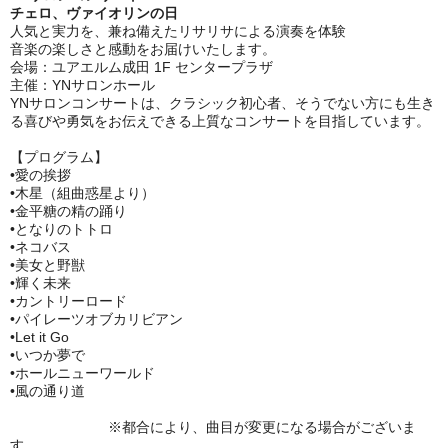
チェロ、ヴァイオリンの日
人気と実力を、兼ね備えたリサリサによる演奏を体験
音楽の楽しさと感動をお届けいたします。
会場：ユアエルム成田 1F センタープラザ
主催：YNサロンホール
YNサロンコンサートは、クラシック初心者、そうでない方にも生き
る喜びや勇気をお伝えできる上質なコンサートを目指しています。
【
プログラム
】
•愛の挨拶
•木星（組曲惑星より）
•金平糖の精の踊り
•となりのトトロ
•ネコバス
•美女と野獣
•輝く未来
•カントリーロード
•パイレーツオブカリビアン
•Let it Go
•いつか夢で
•ホールニューワールド
•風の通り道
※都合により、曲目が変更になる場合がございま
す。