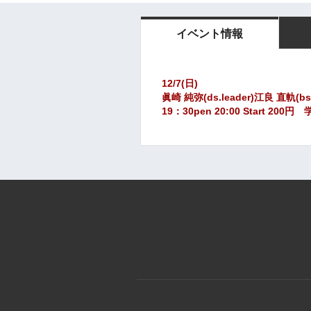
イベント情報
12/7(日)
眞崎 純弥(ds.leader)江良 直軌(b
19：30pen 20:00 Start 20