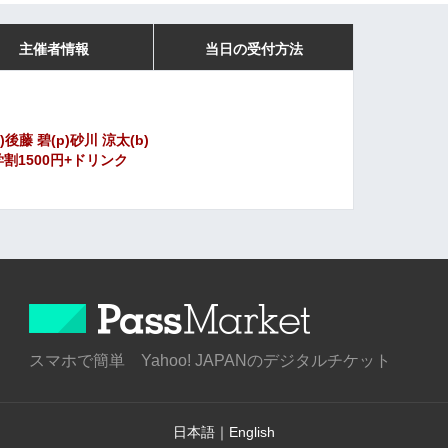
主催者情報
当日の受付方法
s)後藤 碧(p)砂川 涼太(b)
0円 学割1500円+ドリンク
スマホで簡単 Yahoo! JAPANのデジタルチケット
日本語
｜
English