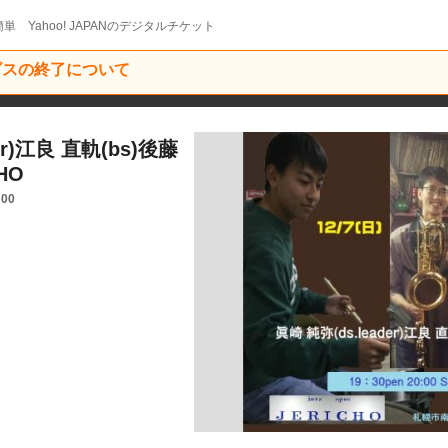
単 Yahoo! JAPANのデジタルチケット
ービスの終了について
der)江良 直軌(bs)後藤
HO
:00