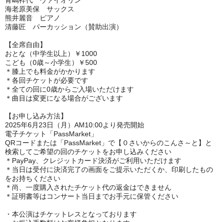
青嶋祥代 ヴァイオリン
海老原美保 サックス
熊井麗音 ピアノ
清藤匠 パーカッション（賛助出演）
【全席自由】
おとな（中学生以上）￥1000
こども（0歳～小学生）￥500
＊膝上でも料金がかかります
＊各回チケットが必要です
＊全ての回に0歳からご入場いただけます
＊曲目は変更になる場合がございます
【お申し込み方法】
2025年6月23日（月）AM10:00より発売開始
電子チケット「PassMarket」
QRコードまたは「PassMarket」で【０さいからのこんさ～と】と
検索してご希望の回のチケットをお申し込みください
＊PayPay、クレジットカード決済がご利用いただけます
＊当日は受付に決済完了の画面をご提示いただくか、印刷したもの
をお持ちください
＊尚、一度購入されたチケット代の返金はできません
＊証明書等はコンサート当日までお手元に保管ください
・本公演はチケットレスとなっております