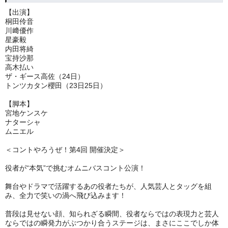
【出演】
桐田伶音
川﨑優作
星豪毅
内田将綺
宝持沙那
高木払い
ザ・ギース高佐（24日）
トンツカタン櫻田（23日25日）
【脚本】
宮地ケンスケ
ナターシャ
ムニエル
＜コントやろうぜ！第4回 開催決定＞
役者が“本気”で挑むオムニバスコント公演！
舞台やドラマで活躍するあの役者たちが、人気芸人とタッグを組
み、全力で笑いの渦へ飛び込みます！
普段は見せない顔、知られざる瞬間、役者ならではの表現力と芸人
ならではの瞬発力がぶつかり合うステージは、まさにここでしか体