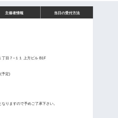
主催者情報
当日の受付方法
目７−１１ 上方ビル B1F
30(予定)
となりますので予めご了承下さい。