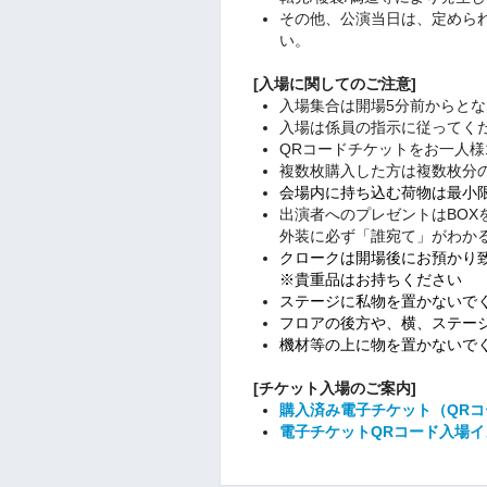
その他、公演当日は、定めら
い。
[入場に関してのご注意]
入場集合は開場5分前からとな
入場は係員の指示に従ってく
QRコードチケットをお一人様
複数枚購入した方は複数枚分
会場内に持ち込む荷物は最小
出演者へのプレゼントはBOX
外装に必ず「誰宛て」がわか
クロークは開場後にお預かり
※貴重品はお持ちください
ステージに私物を置かないで
フロアの後方や、横、ステー
機材等の上に物を置かないで
[チケット入場のご案内]
購入済み電子チケット（QR
電子チケットQRコード入場イ