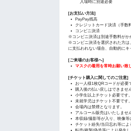
入場時に別途必要
[お支払い方法]
PayPay残高
クレジットカード決済（手数
コンビニ決済
※コンビニ決済は別途手数料がか
※コンビニ決済を選択された方は
に支払われない場合、自動的にキ
[
ご来場のお客様へ
]
マスクの着用を常時お願い致
[チケット購入に関してのご注意]
お一人様1枚QRコードが必要
購入後の払い戻しはできませ
小学生以上チケット必要です
未就学児はチケット不要です
会場内は禁煙となります。
アルコール販売はいたしませ
本収録/撮影等が入り、映像等
チケット紛失/当日忘れ等によ
転売/複製/偽造等により発生