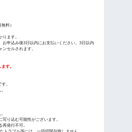
料無料）
かります。
、お申込み後3日以内にお支払いください。3日以内
ャンセルされます。
します。
です。
ん。
。
。
ん。
に写り込む可能性がございます。
る再発行不可。
したトラブル等には、一切切関与致しません。