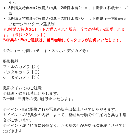
イム
3枚購入特典A⇒2枚購入特典＋2着目水着2ショット撮影＋私物サイン1
点
3枚購入特典B⇒
2枚購入特典＋2着目水着2ショット撮影＋一言動画メ
ッセージ※パターン選択制
※3枚購入特典を2セットご購入された場合、全ての特典が2回受けれま
す。（撮影・2ショット）
※特典A・Bのご選択は、当日会場にてスタッフがお伺いいたします。
※2ショット撮影（チェキ・スマホ・デジカメ等）
撮影機器
フィルムカメラ【〇】
デジタルカメラ【〇】
ケータイカメラ【〇】
撮影タイムでのご注意
※録画・録音は禁止いたします。
※一脚・三脚等の使用は禁止いたします。
※イベント時に撮影された写真の販売は禁止させていただきます。
※イベントの特典会の内容によって、整理番号順でのご案内と異なる場
合がございます。
※イベント終了時間に関係なく、お客様の列が途切れ次第終了させてい
ただきます。