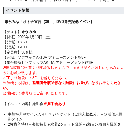
イベント情報
末永みゆ『オトナ宣言（30）』
DVD発売記念イベント
【ゲスト】
末永みゆ
【開催】2026年1月10日（土）
【開場】18
:50
【開演】19
:00
【定員数】50名様
【会場】ソフマップAKIBA アミューズメント館8F
【集合場所】ソフマップAKIBA アミューズメント館8F
※開催時間10分前より開場致しますので、あまり早くお越しにならないよ
うにお願い致します。
※7Fより階段にて8Fにお越しください。
※待機する際は、
整理番号順関係なく階段にお並びになりお待ちくださ
い。
会場内にて番号順にご案内いたします。
【イベント内容】撮影会
※握手会あり
参加特典⇒サイン入りDVDジャケット（ご購入枚数分）＋
水着個人撮
影タイム
2枚購入特典⇒参加特典
＋水着2ショット撮影＋2着目水着個人撮影タ