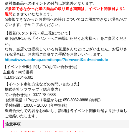
※対象商品へのポイントの付与は対象外となります。
※
参加できなかった際の商品の取り置き期間は、イベント開催日より1
週間
とさせていただきます。
※参加できなかったお客様への特典についてはご用意できない場合がご
ざいます。
予めご了承ください。
【祝花(スタンド花・卓上花)について】
※下記URLから「イベントへご来場いただくお客様へ」をご参照くださ
い。
なお、当店では提携しているお花屋さんなどはございません。お送りさ
れる場合は、お客様ご自身でご手配をお願いいたします。
https://www.sofmap.com/tenpo/?id=event&sid=schedule
【イベント全般に関してのお問い合わせ先】
主催者：㈱竹書房
TEL03-3234-6381
【イベント参加方法などのお問い合わせ先】
株式会社ソフマップ（総合案内）
問い合わせ先： 0077-78-9888
(携帯電話・IP/ひかり電話からは 050-3032-9888 (有料))
受付時間：10:00～20:00（年中無休）
※総合受付で内容をお伺いし、詳細は各イベント開催店舗より折り返し
ご連絡いたします。
注意事項