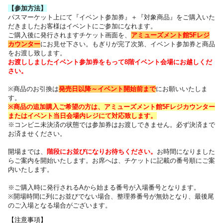
【参加方法】
パスマーケット上にて『イベント参加券』＋『対象商品』をご購入いた
だきました
お客様はイベントにご参加になれます。
ご購入後に発行されますチケット画面を、
アミューズメント館5Fレジ
カウンター
にお見せ下さい。
もぎりが完了次第、イベント参加券と商品
をお渡し致します。
お渡ししましたイベント参加券をもって8階イベント会場にお越しくだ
さい。
※商品のお引換は
発売日以降～
イベント開始前まで
にお願いいたしま
す。
※商品の追加購入ご希望の方は、
アミューズメント館5Fレジカウンター
または
イベント当日会場内レジにて対応致します。
※コンビニ未決済の状態では参加券はお渡しできません。必ず決済まで
お済ませください。
開場までは、
階段にお並びになりお待ちください
。
お時間になりました
らご案内を開始いたします。お席へは、チケットに記載の番号順にご案
内いたします
。
※ご購入時に発行されるAから始まる番号が入場番号となります。
※開場時間に列にお並びでない場合、整理券番号が無効となり、最後尾
のご入場となる場合がございます。
【注意事項】