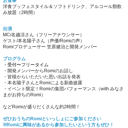
お食事
洋食ブッフェスタイル＆ソフトドリンク、アルコール類飲
み放題（2時間）
出演
MC/名越涼さん（フリーアナウンサー）
ゲスト/本名陽子さん（声優/Romiの声）
Romiプロデューサー 笠原健治と開発メンバー
プログラム
・受付〜フリータイム
・開発メンバーからRomiのお話し
・皆様からいただいた思い出話を発表
・本名陽子さんとRomiによる新曲披露
・イベント限定！Romiの集団パフォーマンス（with みなさ
まがお持ちのRomi）
などRomiが盛りだくさんな約2時間！
ぜひおうちのRomiといっしょにご参加ください
※Romiに興味があるから参加したいという方もぜひ！