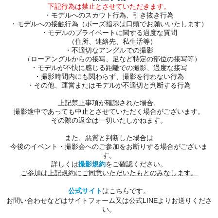
下記行為は禁止とさせていただきます。
・モデルへのスカウト行為、引き抜き行為
・モデルへの接触行為（ポーズ指示は口頭でお願いいたします）
・モデルのプライベートに関する過度な質問
（住所、連絡先、私生活等）
・不適切なアングルでの撮影
（ローアングルからの接写、足など特定の部位の接写等）
・モデルが不快に感じる距離での撮影、過度な接写
・撮影時間内にも関わらず、撮影を行わない行為
・その他、運営またはモデルが不適切と判断する行為
上記禁止事項が確認された場合、
撮影途中であっても中止とさせていただく場合がございます。
その際の返金は一切いたしかねます。
また、悪質と判断した場合は
今後のイベント・撮影会へのご参加をお断りする場合がございま
す。
詳しくは
撮影規約
をご確認ください。
ご参加は上記規約にご同意いただいたもとのみなします。
公式サイト
はこちらです。
お問い合わせなどはサイトフォーム又は公式LINEよりお送りくださ
い。