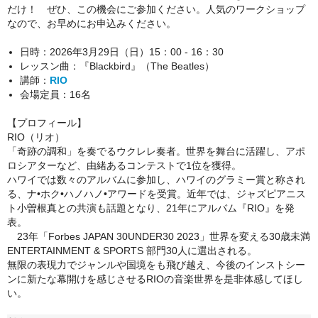
だけ！
ぜひ、この機会にご参加ください。人気のワークショップ
なので、お早めにお申込みください。
日時：2026年3月29日（日）15：00 - 16：30
レッスン曲：『Blackbird』（The Beatles）
講師：
RIO
会場定員：16名
【プロフィール】
RIO（リオ）
「奇跡の調和」を奏でるウクレレ奏者。
世界を舞台に活躍し、アポ
ロシアターなど、由緒あるコンテストで1位を獲得。
ハワイでは数々のアルバムに参加し、ハワイのグラミー賞と称され
る、ナ•ホク•ハノハノ•アワードを受賞。近年では、ジャズピアニス
ト小曽根真との共演も話題となり、21年にアルバム『RIO』を発
表。
23年「Forbes JAPAN 30UNDER30 2023」世界を変える30歳未満
ENTERTAINMENT & SPORTS 部門30人に選出される。
無限の表現力でジャンルや国境をも飛び越え、今後のインストシー
ンに新たな幕開けを感じさせるRIOの音楽世界を是非体感してほし
い。