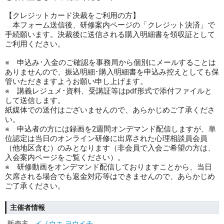
【クレジットカード決裁をご利用の方】
本フォーム送信後、研修案内ページの「クレジット決済」で
手続願います。決裁後に送信される購入明細書を領収証として
ご利用ください。
※ 申込み･入金のご確認を事務局から個別にメールすることは
ありませんので、振込明細･購入明細書を申込み控えとしても保
管いただきますようお願い申し上げます。
※ 講義レジュメ･資料、受講証等はpdf形式で添付ファイルと
して送信します。
紙媒体での送付はございませんので、あらかじめご了承くださ
い。
※ 申込者の方には録画を2週間オンデマンド配信しますが、単
位認定は当日のオンライン研修に出席された心理相談員会員
（他地区含む）のみとなります（非会員で入会ご希望の方は、
入会案内ページをご覧ください）。
※ 研修動画をオンデマンド配信しておりますことから、当日
欠席される場合でも返金対応等はできませんので、あらかじめ
ご了承ください。
主催者情報
販売主
イノウエ ヨウイチ