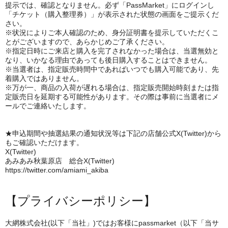
提示では、確認となりません。必ず「PassMarket」にログインし
「チケット（購入整理券）」が表示された状態の画面をご提示くだ
さい。
※状況によりご本人確認のため、身分証明書を提示していただくこ
とがございますので、あらかじめご了承ください。
※指定日時にご来店と購入を完了されなかった場合は、当選無効と
なり、いかなる理由であっても後日購入することはできません。
※当選者は、指定販売時間中であればいつでも購入可能であり、先
着購入ではありません。
※万が一、商品の入荷が遅れる場合は、指定販売開始時刻または指
定販売日を延期する可能性があります。その際は事前に当選者にメ
ールでご連絡いたします。
★申込期間や抽選結果の通知状況等は下記の店舗公式X(Twitter)から
もご確認いただけます。
X(Twitter)
あみあみ秋葉原店 総合X(Twitter)
https://twitter.com/amiami_akiba
【プライバシーポリシー】
大網株式会社(以下「当社」)ではお客様にpassmarket（以下「当サ