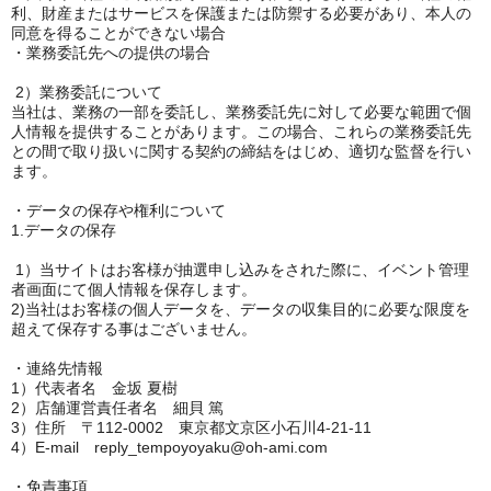
利、財産またはサービスを保護または防禦する必要があり、本人の
同意を得ることができない場合
・業務委託先への提供の場合
2）業務委託について
当社は、業務の一部を委託し、業務委託先に対して必要な範囲で個
人情報を提供することがあります。この場合、これらの業務委託先
との間で取り扱いに関する契約の締結をはじめ、適切な監督を行い
ます。
・データの保存や権利について
1.データの保存
1）当サイトはお客様が抽選申し込みをされた際に、イベント管理
者画面にて個人情報を保存します。
2)当社はお客様の個人データを、データの収集目的に必要な限度を
超えて保存する事はございません。
・連絡先情報
1）代表者名 金坂 夏樹
2）店舗運営責任者名 細貝 篤
3）住所 〒112-0002 東京都文京区小石川4-21-11
4）E-mail reply_tempoyoyaku@oh-ami.com
・免責事項