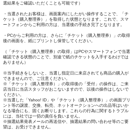
選結果をご確認いただくことも可能です）
・当選されたお客様は、画面案内にしたがい操作することで、「チ
ケット（購入整理券）」を取得した状態となります。これで、スマ
ートフォンからご利用の方は、当選後の手続き完了となります。
・PCからご利用の方は、さらに「チケット（購入整理券）」の取得
後の画面を、紙にプリントし保管してください。
（「チケット（購入整理券）の取得」はPCやスマートフォンで当選
確認できる状態のことで、別途で紙のチケットを入手するわけでは
ありません）
※当手続きをしないと、当選し指定日に来店されても商品の購入が
できませんので、ご注意ください。
※「チケット（購入整理券）」の取得後の「受付」の操作は、ご来
店当日に当店スタッフがおこないますので、以後の操作はしないで
ください。
※当選した「Yahoo! ID」や「チケット（購入整理券）」の画面プリ
ント等の譲渡、交換、転売、ネットオークションへの出品等はいか
なる場合にも、固くお断りします。これらの行為に関するトラブル
には、当社では一切の責任を負いません。
※抽選結果発表メールの再送信や、抽選結果の問い合わせ等のご要
望は、お受けできません。