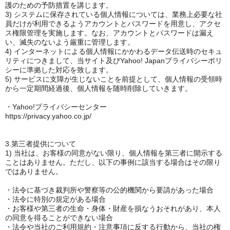
護のための予防措置を講じます。
3) システムに保存されている個人情報については、業務上必要な社
員だけが利用できるようアカウントとパスワードを用意し、アクセ
ス権限管理を実施します。なお、アカウントとパスワードは漏え
い、滅失のないよう厳重に管理します。
4) インターネットによる個人情報にかかわるデータ伝送時のセキュ
リティにつきまして、当サイト及びYahoo! Japanプライバシーポリ
シーに準拠した対応を致します。
5) サービスに支障が生じないことを前提として、個人情報の受領時
から一定期間経過後、個人情報を随時削除していきます。
・Yahoo!プライバシーセンター
https://privacy.yahoo.co.jp/
3.第三者提供について
1) 当社は、お客様の同意がない限り、個人情報を第三者に開示する
ことはありません。ただし、以下の事例に該当する場合はその限り
ではありません。
・法令に基づき裁判所や警察等の公的機関から要請があった場合
・法令に特別の規定がある場合
・お客様や第三者の生命・身体・財産を損なうおそれがあり、本人
の同意を得ることができない場合
・法令や当社のご利用規約・注意事項に反する行動から、当社の権