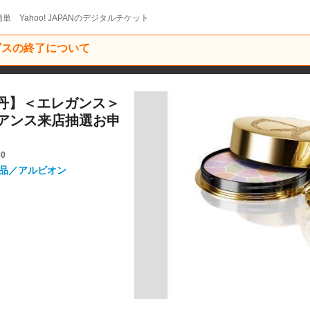
単 Yahoo! JAPANのデジタルチケット
ービスの終了について
勢丹】＜エレガンス＞
アンス来店抽選お申
00
粧品／アルビオン