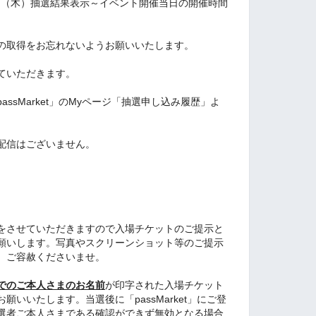
7日（木）抽選結果表示～イベント開催当日の開催時間
の取得をお忘れないようお願いいたします。
ていただきます。
ssMarket」のMyページ「抽選申し込み履歴」よ
配信はございません。
をさせていただきますので入場チケットのご提示と
願いします。写真やスクリーンショット等のご提示
、ご容赦くださいませ。
でのご本人さまのお名前
が印字された入場チケット
いいたします。当選後に「passMarket」にご登
選者ご本人さまである確認ができず無効となる場合