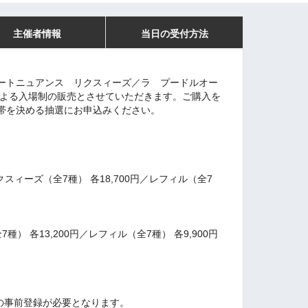
主催者情報
当日の受付方法
ートニュアンス リクスィーズ／ラ プードルオー
による入場制の販売とさせていただきます。ご購入を
帯を決める抽選にお申込みください。
スィーズ（全7種） 各18,700円／レフィル（全7
種） 各13,200円／レフィル（全7種） 各9,900円
 IDの事前登録が必要となります。