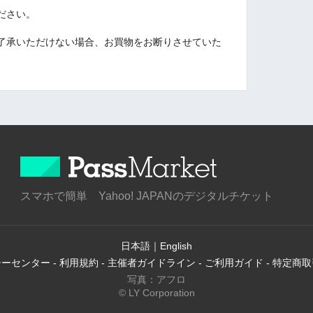
ださい。
了承いただけない場合、お買物をお断りさせていた
スマホで簡単 Yahoo! JAPANのデジタルチケット
日本語
｜
English
シーセンター
-
利用規約
-
主催者ガイドライン
-
ご利用ガイド
-
特定商取
写真：アフロ
© LY Corporation