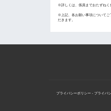
※詳しくは、係員までおたずねく
※上記、各お願い事項についてご
だきます。
プライバシーポリシー
-
プライバ