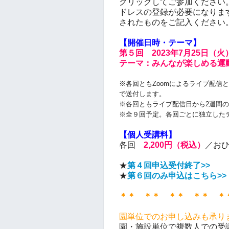
クリックしてご参加ください。
ドレスの登録が必要になりま
されたものをご記入ください
【開催日時・テーマ】
第５回 2023年7月25日（火）
テーマ：みんなが楽しめる運
※各回ともZoomによるライブ配信
で送付します。
※各回ともライブ配信日から2週間
※全９回予定。各回ごとに独立した
【個人受講料】
各回
2,200円（税込）
／お
★
第４回申込受付終了>>
★
第６回のみ申込はこちら>>
＊＊ ＊＊ ＊＊ ＊＊ ＊
園単位でのお申し込みも承り
園・施設単位で複数人での受