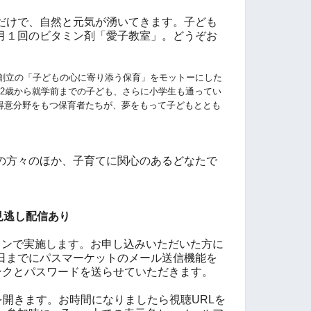
だけで、自然と元気が湧いてきます。子ども
月１回のビタミン剤「愛子教室」。どうぞお
年創立の「子どもの心に寄り添う保育」をモットーにした
、2歳から就学前までの子ども、さらに小学生も通ってい
得意分野をもつ保育者たちが、夢をもって子どもととも
の方々のほか、子育てに関心のあるどなたで
見逃し配信あり
インで実施します。お申し込みいただいた方に
日までにパスマーケットのメール送信機能を
リンクとパスワードを送らせていただきます。
室を開きます。お時間になりましたら視聴URLを