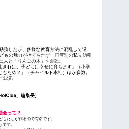
年勤務したが、多様な教育方法に混乱して退
子どもの魅力が捨てられず、再度別の私立幼稚
間三人と「りんごの木」を創設。
生きれば、子どもは幸せに育ちます』（小学
どもため？』（チャイルド本社）ほか多数。
ど出演。
oiClue」編集長）
動会って？
どもたちが作るので有名です。
うです。