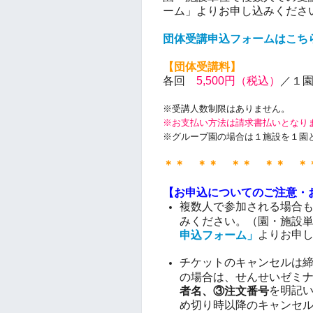
ーム」よりお申し込みくださ
団体受講申込フォームはこちら
【団体受講料】
各回
5,500円（税込）
／１
※受講人数制限はありません。
※お支払い方法は請求書払いとなり
※グループ園の場合は１施設を１園
＊＊ ＊＊ ＊＊ ＊＊ ＊
【お申込についてのご注意・
複数人で参加される場合
みください。（園・施設
よりお申
申込フォーム」
チケットのキャンセルは
の場合は、せんせいゼミ
を明記
者名、③注文番号
め切り時以降のキャンセ