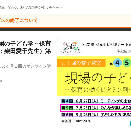
単 Yahoo! JAPANのデジタルチケット
ービスの終了について
場の子ども学～保育
：柴田愛子先生）第
による月１回のオンライン講
30