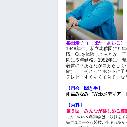
柴田愛子（しばた・あいこ）
1948年生。私立幼稚園に５
職、OLを体験してみたが、
園に５年勤務。1982年に仲
著書に『あなたが自分らしく
館）、「それってホントに子
テレビ「すくすく子育て」な
【司会・聞き手】
雨宮みなみ（Webメディア「H
【内容】
第５回：みんなが楽しめる運
りんごの木の運動会は、競技を子
毎年ユニークな競技が生まれるそ