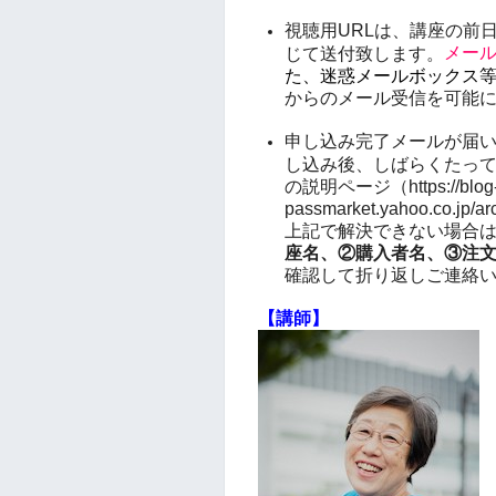
視聴用URLは、講座の前日
メー
じて送付致します。
た、迷惑メールボックス
からのメール受信を可能
申し込み完了メールが届
し込み後、しばらくたっても
の説明ページ（https://blog
passmarket.yahoo.co.j
上記で解決できない場合
座名、②購入者名、③注
確認して折り返しご連絡
【講師】