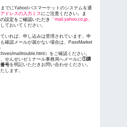
までにYahoo!パスマーケットのシステムを通
ルアドレスの入力ミス
にご注意ください。ま
「mail.yahoo.co.jp」
等の設定をご確認いただき
にしておいてください。
いていれば、申し込みは受理されています。申
確認メールが届かない場合は、PassMarket
-
p/archives/mailtrouble.html）をご確認ください。
①講
は、せんせいゼミナール事務局へメールに
を明記いただきお問い合わせください。
文番号
いたします。