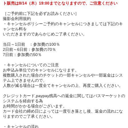
ト販売は8/14（木）19:00まで
となりますので、ご注意ください
［ご予約前に下記を必ずお読みください］
撮影会利用規約
・キャンセルポリシーご予約のキャンセルにつきましては下記のキ
ャンセル料を
いただきますのであらかじめご了承ください。
当日～1日前 ：参加費の100％
2日前～6日前：参加費の70％
7日前：参加費の50％
・キャンセルについてのご注意
お申込み単位でのキャンセルになります。
複数購入された場合のチケットの一部キャンセルや一部返金はシス
テム上できませんので、
人数が減る場合は一度全てキャンセルの上、再度ご購入ください。
クレジットカード,paypay残高への返金に関してはパスマーケットの
システムを経由する為
お時間がかかる場合がございます。
カード会社の締め日によっては一度引き落とし後、返金の流れにな
りますのでご了承ください。
・キャンセルの流れ