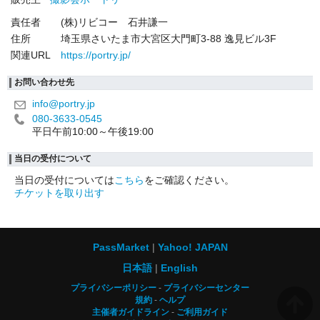
責任者
(株)リビコー 石井謙一
住所
埼玉県さいたま市大宮区大門町3-88 逸見ビル3F
関連URL
https://portry.jp/
お問い合わせ先
info@portry.jp
080-3633-0545
平日午前10:00～午後19:00
当日の受付について
当日の受付については
こちら
をご確認ください。
チケットを取り出す
PassMarket
Yahoo! JAPAN
日本語
English
プライバシーポリシー
プライバシーセンター
規約
ヘルプ
主催者ガイドライン
ご利用ガイド