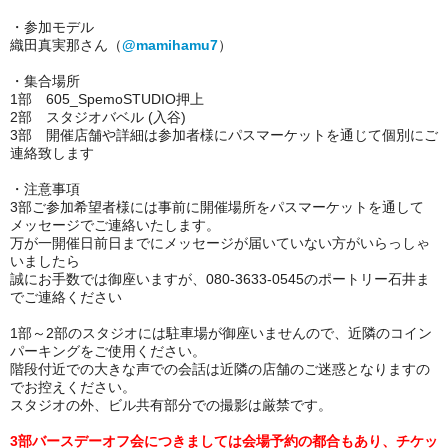
・参加モデル
織田真実那さん（
@mamihamu7
）
・集合場所
1部 605_SpemoSTUDIO押上
2部 スタジオバベル (入谷)
3部 開催店舗や詳細は参加者様にパスマーケットを通じて個別にご
連絡致します
・注意事項
3部ご参加希望者様には事前に開催場所をパスマーケットを通して
メッセージでご連絡いたします。
万が一開催日前日までにメッセージが届いていない方がいらっしゃ
いましたら
誠にお手数では御座いますが、080-3633-0545のポートリー石井ま
でご連絡ください
1部～2部のスタジオには駐車場が御座いませんので、近隣のコイン
パーキングをご使用ください。
階段付近での大きな声での会話は近隣の店舗のご迷惑となりますの
でお控えください。
スタジオの外、ビル共有部分での撮影は厳禁です。
3部バースデーオフ会につきましては会場予約の都合もあり、チケッ