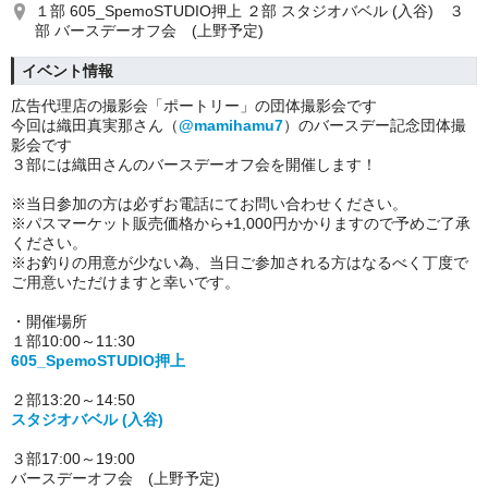
１部 605_SpemoSTUDIO押上 ２部 スタジオバベル (入谷) ３
部 バースデーオフ会 (上野予定)
イベント情報
広告代理店の撮影会「ポートリー」の団体撮影会です
今回は織田真実那さん（
@mamihamu7
）のバースデー記念団体撮
影会です
３部には織田さんのバースデーオフ会を開催します！
※当日参加の方は必ずお電話にてお問い合わせください。
※パスマーケット販売価格から+1,000円かかりますので予めご了承
ください。
※お釣りの用意が少ない為、当日ご参加される方はなるべく丁度で
ご用意いただけますと幸いです。
・開催場所
１部10:00～11:30
605_SpemoSTUDIO押上
２部13:20～14:50
スタジオバベル (入谷)
３部17:00～19:00
バースデーオフ会 (上野予定)