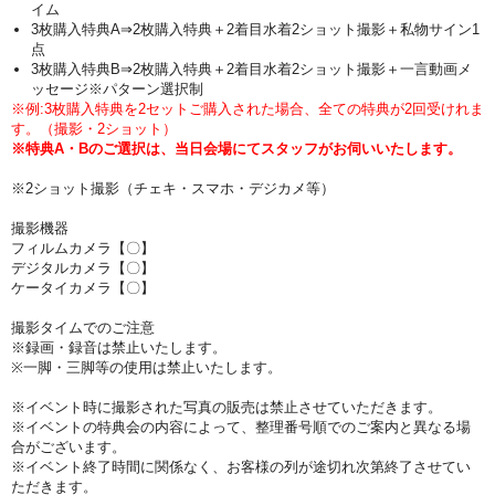
イム
3枚購入特典A⇒2枚購入特典＋2着目水着2ショット撮影＋私物サイン1
点
3枚購入特典B⇒2枚購入特典＋2着目水着2ショット撮影＋一言動画メ
ッセージ※パターン選択制
※例:3枚購入特典を2セットご購入された場合、全ての特典が2回受けれま
す。（撮影・2ショット）
※特典A・Bのご選択は、当日会場にてスタッフがお伺いいたします。
※2ショット撮影（チェキ・スマホ・デジカメ等）
撮影機器
フィルムカメラ【〇】
デジタルカメラ【〇】
ケータイカメラ【〇】
撮影タイムでのご注意
※録画・録音は禁止いたします。
※一脚・三脚等の使用は禁止いたします。
※イベント時に撮影された写真の販売は禁止させていただきます。
※イベントの特典会の内容によって、整理番号順でのご案内と異なる場
合がございます。
※イベント終了時間に関係なく、お客様の列が途切れ次第終了させてい
ただきます。