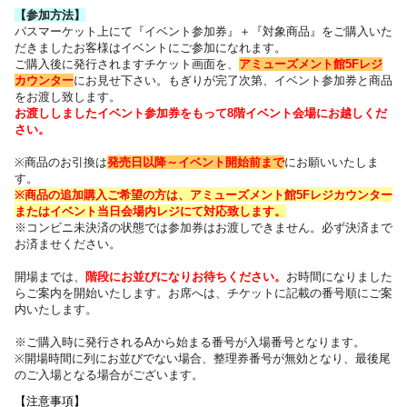
【参加方法】
パスマーケット上にて『イベント参加券』＋『対象商品』をご購入いた
だきました
お客様はイベントにご参加になれます。
ご購入後に発行されますチケット画面を、
アミューズメント館5Fレジ
カウンター
にお見せ下さい。
もぎりが完了次第、イベント参加券と商品
をお渡し致します。
お渡ししましたイベント参加券をもって8階イベント会場にお越しくだ
さい。
※商品のお引換は
発売日以降～
イベント開始前まで
にお願いいたしま
す。
※商品の追加購入ご希望の方は、
アミューズメント館5Fレジカウンター
または
イベント当日会場内レジにて対応致します。
※コンビニ未決済の状態では参加券はお渡しできません。必ず決済まで
お済ませください。
開場までは、
階段にお並びになりお待ちください
。
お時間になりました
らご案内を開始いたします。お席へは、チケットに記載の番号順にご案
内いたします
。
※ご購入時に発行されるAから始まる番号が入場番号となります。
※開場時間に列にお並びでない場合、整理券番号が無効となり、最後尾
のご入場となる場合がございます。
【注意事項】