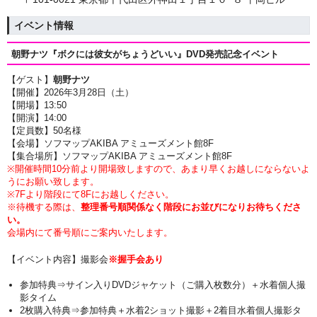
イベント情報
朝野ナツ『ボクには彼女がちょうどいい』
DVD発売記念イベント
【ゲスト】
朝野ナツ
【開催】2026年3月28日（土）
【開場】13:50
【開演】14
:00
【定員数】50名様
【会場】ソフマップAKIBA アミューズメント館8F
【集合場所】ソフマップAKIBA アミューズメント館8F
※開催時間10分前より開場致しますので、あまり早くお越しにならないよ
うにお願い致します。
※7Fより階段にて8Fにお越しください。
※待機する際は、
整理番号順関係なく階段にお並びになりお待ちくださ
い。
会場内にて番号順にご案内いたします。
【イベント内容】撮影会
※握手会あり
参加特典⇒サイン入りDVDジャケット（ご購入枚数分）＋
水着個人撮
影タイム
2枚購入特典⇒参加特典
＋水着2ショット撮影
＋2着目水着個人撮影タ