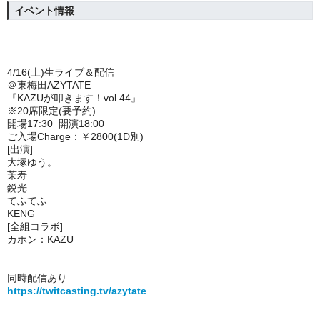
イベント情報
4/16(土)生ライブ＆配信
＠東梅田AZYTATE
『KAZUが叩きます！vol.44』
※20席限定(要予約)
開場17:30 開演18:00
ご入場Charge：￥2800(1D別)
[出演]
大塚ゆう。
茉寿
鋭光
てふてふ
KENG
[全組コラボ]
カホン：KAZU
同時配信あり
https://twitcasting.tv/azytate