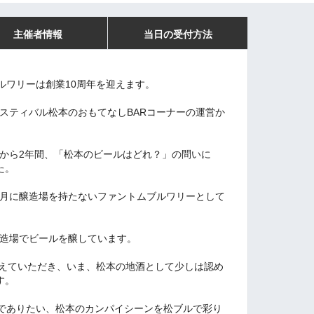
主催者情報
当日の受付方法
ブルワリーは創業10周年を迎えます。
ェスティバル松本のおもてなしBARコーナーの運営か
催から2年間、「松本のビールはどれ？」の問いに
た。
１月に醸造場を持たないファントムブルワリーとして
醸造場でビールを醸しています。
支えていただき、いま、松本の地酒として少しは認め
す。
でありたい、松本のカンパイシーンを松ブルで彩り