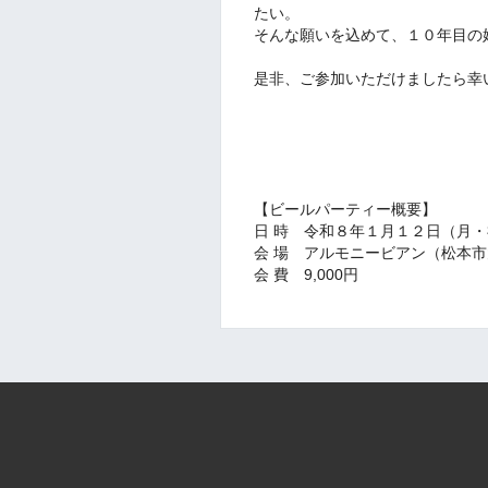
たい。
そんな願いを込めて、１０年目の
是非、ご参加いただけましたら幸
【ビールパーティー概要】
日 時 令和８年１月１２日（月・
会 場 アルモニービアン（松本
会 費 9,000円