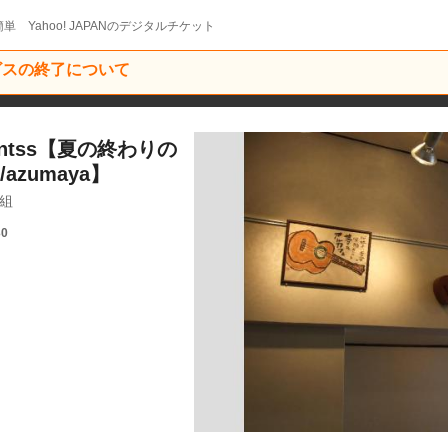
単 Yahoo! JAPANのデジタルチケット
ービスの終了について
sentss【夏の終わりの
zumaya】
番組
30