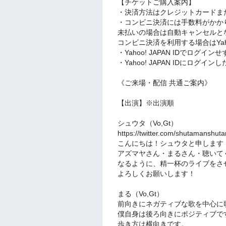
【チケットご購入案内】
・決済方法はクレジットカードま
・コンビニ決済には手数料がかか
未払いの場合は自動キャンセルと
コンビニ決済を利用する場合はYaho
・Yahoo! JAPAN IDでロ
・Yahoo! JAPAN IDにロ
《ご来場・配信 共通ご案内》
【出演】※出演順
シュウタ（Vo,Gt）
https://twitter.com/shutamanshut
こんにちは！シュウタと申します
アズマヤさん・まるさん・聴いて
なるように、精一杯のライブをさ
よろしくお願いします！
まる（Vo,Gt）
前向きにネガティブな歌を中心に
僕自身は後ろ向きにポジティブで
歩き方は横向きです。