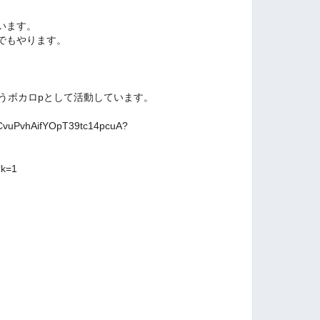
います。
でもやります。
歌うボカロpとして活動しています。
UCvuPvhAifYOpT39tc14pcuA?
?k=1