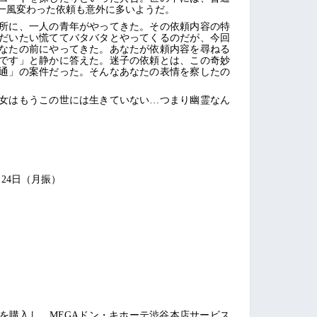
一風変わった依頼も意外に多いようだ。
所に、一人の青年がやってきた。その依頼内容の特
だいたい慌ててバタバタとやってくるのだが、今回
なたの前にやってきた。あなたが依頼内容を尋ねる
です」と静かに答えた。迷子の依頼とは、この奇妙
通」の案件だった。そんなあなたの表情を察したの
女はもうこの世には生きていない…つまり幽霊なん
1月24日（月振）
を購入し、MEGAドン・キホーテ渋谷本店サービス