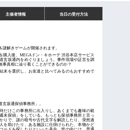
主催者情報
当日の受付方法
＆謎解きゲームが開催されます。
を購入後、MEGAドン・キホーテ 渋谷本店サービス
道玄坂通内をめぐりましょう。事件現場や証言を調
無事真相に辿り着くことができるのか？
結末を選択し、お友達と比べてみるのもおすすめで
道玄坂通探偵事務所」。
時だけこの事務所に出入りし、あくまでも趣味の範
週末探偵」をしている。もっとも探偵事務所と言っ
かりで、謎の暗号や古代文字を解読したり、突然過
人を助けたり、ある施設に仕掛けられた、本物かど
コードを探したりといった具合。世の中には、普通