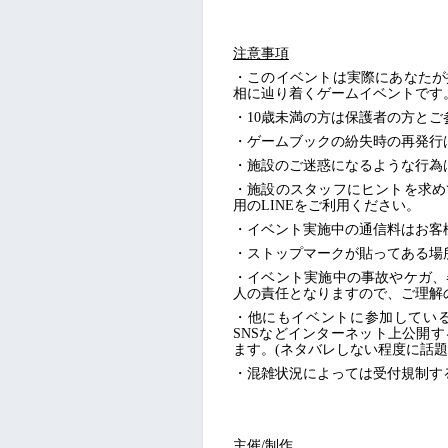
注意事項
・このイベントは実際にあなたが
相に辿り着くゲームイベントです
・
10歳未満の方は保護者の方とご
・ゲームブックの紛失時の再発行
・施設のご迷惑になるような行為
・施設のスタッフにヒントを求め
用のLINEをご利用ください。
・イベント実施中の通信料はお客
・ストップマークが貼ってある場
・イベント実施中の事故やケガ、
人の責任となりますので、ご理解
・他にもイベントに参加してい
SNSなどインターネット上公開
ます。(ネタバレしない程度に話題
・混雑状況によっては受付規制す
主催/制作