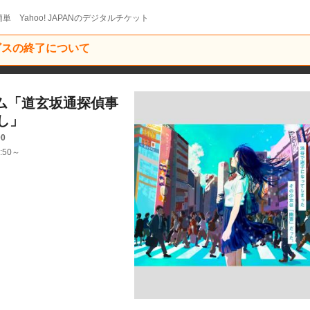
単 Yahoo! JAPANのデジタルチケット
ービスの終了について
ーム「道玄坂通探偵事
し」
00
:50～