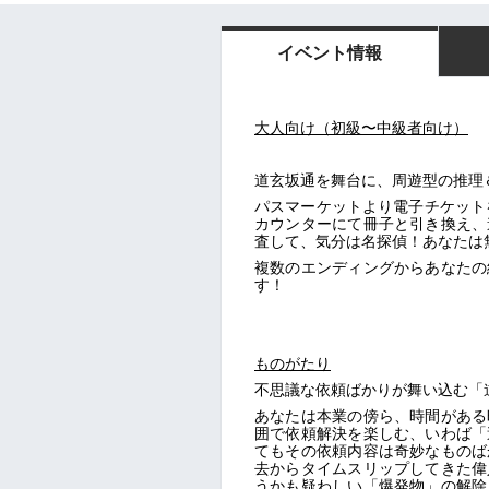
イベント情報
大人向け（初級〜中級者向け）
道玄坂通を舞台に、周遊型の推理
パスマーケットより電子チケット
カウンターにて冊子と引き換え、
査して、気分は名探偵！あなたは
複数のエンディングからあなたの
す！
ものがたり
不思議な依頼ばかりが舞い込む「
あなたは本業の傍ら、時間がある
囲で依頼解決を楽しむ、いわば「
てもその依頼内容は奇妙なものば
去からタイムスリップしてきた偉
うかも疑わしい「爆発物」の解除