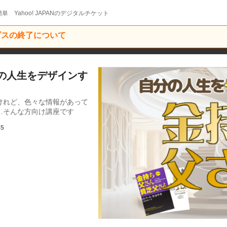
単 Yahoo! JAPANのデジタルチケット
ービスの終了について
分の人生をデザインす
けれど、色々な情報があって
…そんな方向け講座です
45