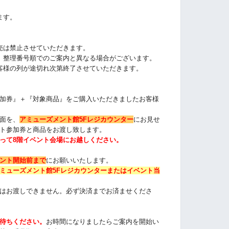
ます。
売は禁止させていただきます。
、整理番号順でのご案内と異なる場合がございます。
客様の列が途切れ次第終了させていただきます。
加券』＋『対象商品』をご購入いただきました
お客様
面を、
アミューズメント館5Fレジカウンター
にお見せ
ト参加券と商品をお渡し致します。
って8階イベント会場にお越しください。
ント開始前まで
にお願いいたします。
ミューズメント館5Fレジカウンターまたは
イベント当
はお渡しできません。必ず決済までお済ませくださ
待ちください
。
お時間になりましたらご案内を開始い