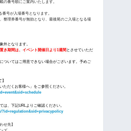
載の番号順にご案内いたします
。
る番号が入場番号となります。
、整理券番号が無効となり、最後尾のご入場となる場
象外となります。
置き期間は、イベント開催日より1週間
とさせていただ
についてはご用意できない場合がございます。
予めご
て】
場いただくお客様へ」をご参照ください。
id=event&sid=schedule
ては、下記URLよりご確認ください。
/?id=regulation&sid=privacypolicy
わせ先】
ンズ