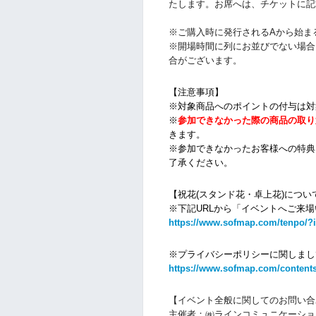
たします。お席へは、チケットに記
※ご購入時に発行されるAから始ま
※開場時間に列にお並びでない場合
合がございます。
【注意事項】
※対象商品へのポイントの付与は対
※
参加できなかった際の商品の取り
きます。
※参加できなかったお客様への特典
了承ください。
【祝花(スタンド花・卓上花)につい
※下記URLから「イベントへご来
https://www.sofmap.com/tenpo/?
※プライバシーポリシーに関しまし
https://www.sofmap.com/contents
【
イベント全般に関しての
お問い合
主催者：㈱ラインコミュニケーショ