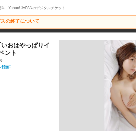
単 Yahoo! JAPANのデジタルチケット
ービスの終了について
お『いおはやっぱりイ
ベント
00
ト館8F