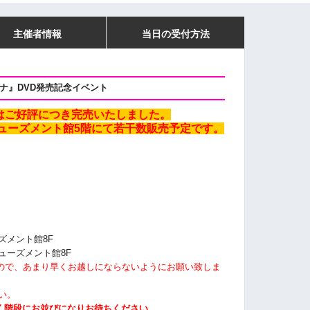
主催者情報
当日の受付方法
ナ』
DVD発売記念イベント
はご好評につき完売いたしました。
ューズメント館5階にて若干数販売予定です。
ズメント館8F
ミューズメント館8F
すので、あまり早くお越しにならないようにお願い致しま
い。
く階段にお並びになりお待ちください。