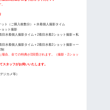
す。
り
ケット（ご購入枚数分）＋
水着個人撮影タイム
ショット撮影
2着目水着個人撮影タイム＋2着目水着2ショット撮影＋私
2着目水着個人撮影タイム＋2着目水着2ショット撮影＋一
択制
た場合、全ての特典が2回受けれます。（撮影・2ショッ
にてスタッフがお伺いいたします。
・デジカメ等）