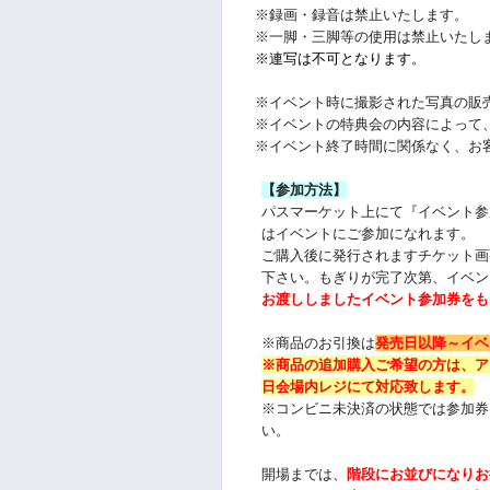
※録画・録音は禁止いたします。
※一脚・三脚等の使用は禁止いたし
※連写は不可となります。
※イベント時に撮影された写真の販
※イベントの特典会の内容によって
※イベント終了時間に関係なく、お
【参加方法】
パスマーケット上にて『イベント参
はイベントにご参加になれます。
ご購入後に発行されますチケット画
下さい。
もぎりが完了次第、イベン
お渡ししましたイベント参加券をも
※商品のお引換は
発売日以降～
イベ
※商品の追加購入ご希望の方は、
ア
日会場内レジにて対応致します。
※コンビニ未決済の状態では参加券
い。
開場までは、
階段にお並びになりお