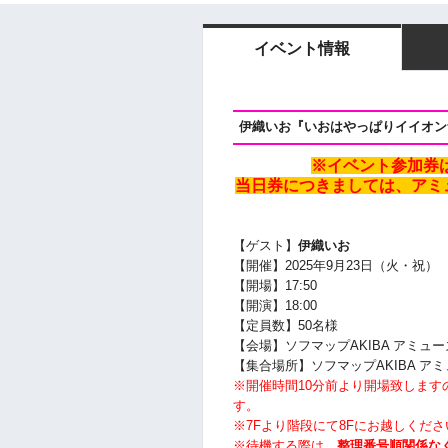
イベント情報
伊織いお『いおはやっぱりイイオン
※イベント参加券
当日券につきましては、アミ
【ゲスト】
伊織いお
【開催】2025年9月23日（火・祝）
【開場】17:50
【開演】18
:00
【定員数】50名様
【会場】ソフマップAKIBA アミュー
【集合場所】ソフマップAKIBA ア
※開催時間10分前より開場致しま
す。
※7Fより階段にて8Fにお越しくださ
※待機する際は、
整理番号順関係な