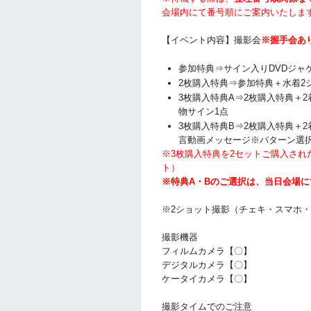
会場内にて番号順にご案内いたしま
【イベント内容】撮影会
※握手会あ
参加特典⇒サイン入りDVDジャ
2枚購入特典⇒参加特典
＋水着2
3枚購入特典A⇒2枚購入特典＋
物サイン1点
3枚購入特典B⇒2枚購入特典＋
言動画メッセージ※パターン選
※3枚購入特典を2セットご購入され
ト）
※特典A・Bのご選択は、当日会場
※2ショット撮影（チェキ・スマホ
撮影機器
フィルムカメラ【〇】
デジタルカメラ【〇】
ケータイカメラ【〇】
撮影タイムでのご注意