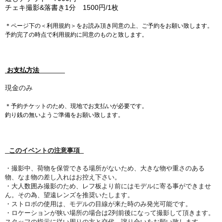
チェキ撮影&落書き1分 1500円/1枚
＊ページ下の＜利用規約＞をお読み頂き同意の上、ご予約をお願い致します。
予約完了の時点で利用規約に同意のものと致します
。
お支払方法
現金のみ
＊
予約チケット
のため、現地で
お支払いが必要です。
釣り銭の無いようご準備をお願い致します。
このイベントの注意事項
・撮影中、荷物を保管できる場所がないため、大きな物や重さのある
物、なま物の差し入れはお控え下さい。
・大人数囲み撮影のため、レフ板より前にはモデルに寄る事ができませ
ん。その為、望遠レンズを推奨いたします。
・ストロボの使用は、モデルの目線が来た時のみ発光可能です。
・ロケーションが狭い場所の場合は2列前後になって撮影して頂きます。
スタッフの指示に従い周りの方と交代、譲り合いをお願い致します。