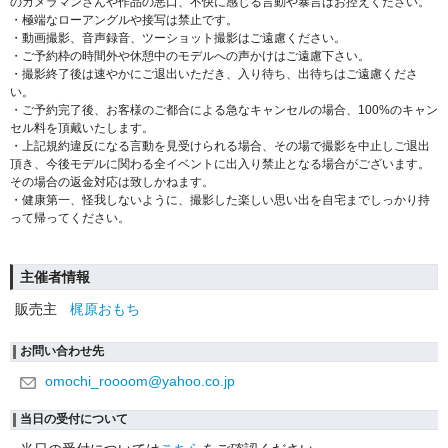
のカメラマンさんや作品の悪口、不快に感じる言動や暴言はお控えください。
・極端なローアングルや接写は禁止です。
・動画撮影、音声録音、ツーショット撮影はご遠慮ください。
・ご予約枠の時間外や休憩中のモデルへの声かけはご遠慮下さい。
・撮影終了後は速やかにご退出いただき、入り待ち、出待ちはご遠慮くださ
い。
・ご予約完了後、お客様のご都合による急なキャンセルの場合、100%のキャン
セル料を頂戴いたします。
・上記規約違反になる言動を見受けられる場合、その場で撮影を中止しご退出
頂き、今後モデルに関わる全イベントに出入り禁止となる場合がございます。
その場合の返金対応は致しかねます。
・健康第一、怪我しないように、撮影した楽しい思い出を自宅までしっかり持
って帰ってください。
主催者情報
販売主
梶原おもち
お問い合わせ先
omochi_roooom@yahoo.co.jp
当日の受付について