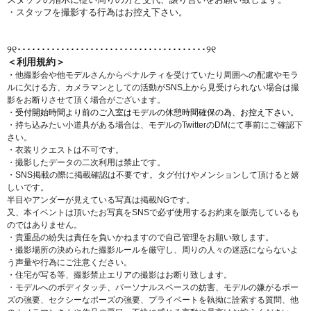
・スタッフを撮影する行為はお控え下さい。
୨୧
････････････････
･･･
･･
･･････････････････
୨୧
＜利用規約＞
・
他撮影会や他モデルさんからペナルティを受けていたり周囲への配慮やモラ
ルに欠ける方、カメラマンとしての活動がSNS上から見受けられない場合は撮
影をお断りさせて頂く場合がございます。
・受付開始時間より前のご入室はモデルの休憩時間確保の為、お控え下さい。
・持ち込みたい小道具がある場合は、モデルのTwitterのDMにて事前にご確認下
さい。
・衣装リクエストは不可です。
・撮影したデータの二次利用は禁止です。
・SNS掲載の際に掲載確認は不要です。タグ付けやメンションして頂けると嬉
しいです。
半目やアンダーが見えている写真は掲載NGです。
又、本イベントは頂いたお写真をSNSで必ず使用するお約束を販売しているも
のではありません。
・貴重品の紛失は責任を負いかねますので自己管理をお願い致します。
・撮影場所の決められた撮影ルールを厳守し、周りの人々の迷惑にならないよ
う声量や行為にご注意ください。
・住宅が写る等、撮影禁止エリアの撮影はお断り致します。
・モデルへのボディタッチ、パーソナルスペースの妨害、モデルの嫌がるポー
ズの強要、セクシーなポーズの強要、プライベートを執拗に詮索する質問、他