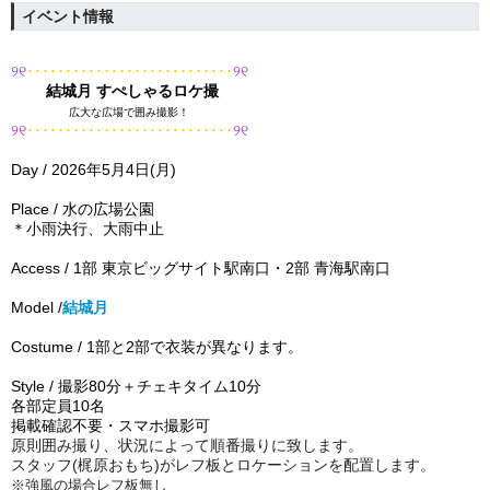
イベント情報
୨୧
･･････
･
･
･
･
･
･
･
･･
･
･
･
･･
･
･
･
･･
･･
୨୧
結城月 すぺしゃるロケ撮
広大な広場で囲み撮影！
୨୧
･･･
･･･
･･
･
･
･
･
･
･
･･
･
･
･
･
･
･･
･
･･･
୨୧
Day︎ / 2026年5月4日(月
)
Place /
水の広場公園
＊小雨決行、大雨中止
A
ccess / 1部 東京ビッグサイト駅南口・2部 青海駅南口
Model︎ /
結城月
Costume︎ / 1部と2部で衣装が異なります。
Style︎ / 撮影80分＋チェキタイム10分
各部定員10名
掲載確認不要・スマホ撮影可
原則囲み撮り、状況によって順番撮りに致します。
スタッフ(梶原おもち)がレフ板とロケーションを配置します。
※強風の場合レフ板無し