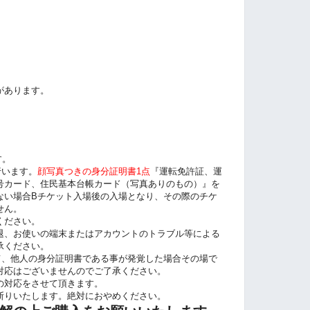
0
があります。
す。
行います。
顔写真つきの身分証明書1点
『運転免許証、運
号カード、住民基本台帳カード（写真ありのもの）』を
ない場合Bチケット入場後の入場となり、その際のチケ
せん。
ください。
退、お使いの端末またはアカウントのトラブル等による
承ください。
て、他人の身分証明書である事が発覚した場合その場で
対応はございませんのでご了承ください。
の対応をさせて頂きます。
断りいたします。絶対におやめください。