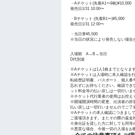
・Aチケット(先着A1〜9枚)¥10,00
発売日1/31 10:00〜
・Bチケット (先着B1〜)¥5,000
発売日1/31 12:00〜
・当日券¥5,500
※当日の状況により発売しない場合
入場順 A→B→当日
D代別途
※Aチケットは1人1枚までとなりま
※Aチケットは入場時に本人確認を
転経歴証明書、パスポート、個人番
忘れずにお持ちください。確認でき
ット料金等の払い戻しは一切行いま
※チケット代行業者の使用はお控え
※開場開演時間の変更、出演者の辞
払い戻しは一切行いませんのでご了
※Aチケットの本人確認につきまし
ご退場頂きます。またその際の返金
※身分証を貸した方に対しても同等
※悪質な場合、今後一切の入場をお