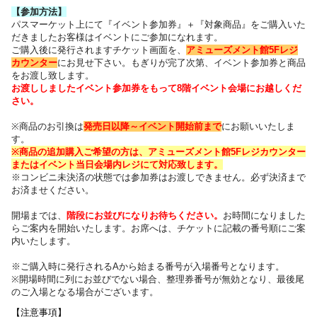
【参加方法】
パスマーケット上にて『イベント参加券』＋『対象商品』をご購入いた
だきました
お客様はイベントにご参加になれます。
ご購入後に発行されますチケット画面を、
アミューズメント館5Fレジ
カウンター
にお見せ下さい。
もぎりが完了次第、イベント参加券と商品
をお渡し致します。
お渡ししましたイベント参加券をもって8階イベント会場にお越しくだ
さい。
※商品のお引換は
発売日以降～
イベント開始前まで
にお願いいたしま
す。
※商品の追加購入ご希望の方は、
アミューズメント館5Fレジカウンター
または
イベント当日会場内レジにて対応致します。
※コンビニ未決済の状態では参加券はお渡しできません。必ず決済まで
お済ませください。
開場までは、
階段にお並びになりお待ちください
。
お時間になりました
らご案内を開始いたします。お席へは、チケットに記載の番号順にご案
内いたします
。
※ご購入時に発行されるAから始まる番号が入場番号となります。
※開場時間に列にお並びでない場合、整理券番号が無効となり、最後尾
のご入場となる場合がございます。
【注意事項】