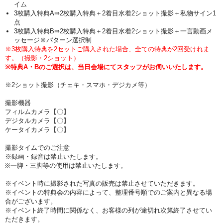
イム
3枚購入特典A⇒2枚購入特典＋2着目水着2ショット撮影＋私物サイン1
点
3枚購入特典B⇒
2枚購入特典＋2着目水着2ショット撮影＋一言動画メ
ッセージ※パターン選択制
※3枚購入特典を2セットご購入された場合、全ての特典が2回受けれま
す。（撮影・2ショット）
※特典A・Bのご選択は、当日会場にてスタッフがお伺いいたします。
※2ショット撮影（チェキ・スマホ・デジカメ等）
撮影機器
フィルムカメラ【〇】
デジタルカメラ【〇】
ケータイカメラ【〇】
撮影タイムでのご注意
※録画・録音は禁止いたします。
※一脚・三脚等の使用は禁止いたします。
※イベント時に撮影された写真の販売は禁止させていただきます。
※イベントの特典会の内容によって、整理番号順でのご案内と異なる場
合がございます。
※イベント終了時間に関係なく、お客様の列が途切れ次第終了させてい
ただきます。