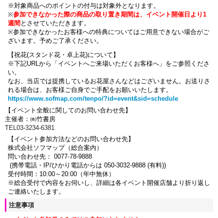
※対象商品へのポイントの付与は対象外となります。
※
参加できなかった際の商品の取り置き期間は、イベント開催日より1
週間
とさせていただきます。
※参加できなかったお客様への特典についてはご用意できない場合がご
ざいます。
予めご了承ください。
【祝花(スタンド花・卓上花)について】
※下記URLから「イベントへご来場いただくお客様へ」をご参照くださ
い。
なお、当店では提携しているお花屋さんなどはございません。お送りさ
れる場合は、お客様ご自身でご手配をお願いいたします。
https://www.sofmap.com/tenpo/?id=event&sid=schedule
【イベント全般に関してのお問い合わせ先】
主催者：㈱竹書房
TEL03-3234-6381
【イベント参加方法などのお問い合わせ先】
株式会社ソフマップ（総合案内）
問い合わせ先： 0077-78-9888
(携帯電話・IP/ひかり電話からは 050-3032-9888 (有料))
受付時間：10:00～20:00（年中無休）
※総合受付で内容をお伺いし、詳細は各イベント開催店舗より折り返し
ご連絡いたします。
注意事項