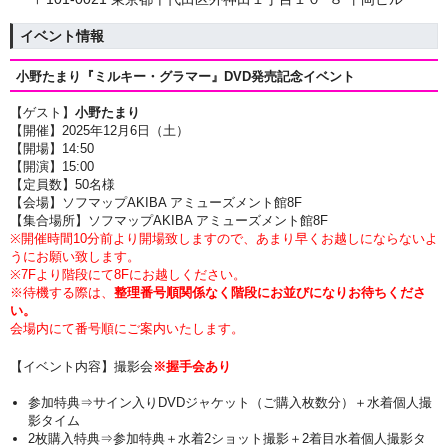
イベント情報
小野たまり『ミルキー・グラマー』
DVD発売記念イベント
【ゲスト】
小野たまり
【開催】2025年12月6日（土）
【開場】14
:50
【開演】15
:00
【定員数】50名様
【会場】ソフマップAKIBA アミューズメント館8F
【集合場所】ソフマップAKIBA アミューズメント館8F
※開催時間10分前より開場致しますので、あまり早くお越しにならないよ
うにお願い致します。
※7Fより階段にて8Fにお越しください。
※待機する際は、
整理番号順関係なく階段にお並びになりお待ちくださ
い。
会場内にて番号順にご案内いたします。
【イベント内容】撮影会
※握手会あり
参加特典⇒サイン入りDVDジャケット（ご購入枚数分）＋
水着個人撮
影タイム
2枚購入特典⇒参加特典
＋水着2ショット撮影＋2着目水着個人撮影タ