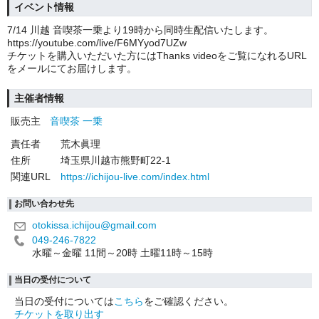
イベント情報
7/14 川越 音喫茶一乗より19時から同時生配信いたします。
https://youtube.com/live/F6MYyod7UZw
チケットを購入いただいた方にはThanks videoをご覧になれるURL
をメールにてお届けします。
主催者情報
販売主
音喫茶 一乗
責任者
荒木眞理
住所
埼玉県川越市熊野町22-1
関連URL
https://ichijou-live.com/index.html
お問い合わせ先
otokissa.ichijou@gmail.com
049-246-7822
水曜～金曜 11間～20時 土曜11時～15時
当日の受付について
当日の受付については
こちら
をご確認ください。
チケットを取り出す