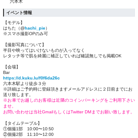
六本木
イベント情報
【モデル】
はちた（@
hachi_pie
）
※スマホ撮影OPのみ可
【撮影写真について】
半目や映ってはいけないものが入ってなく
レタッチ等で肌を綺麗に補正していれば確認無しでも掲載OK
【会場】
Bar
https://d.kuku.lu/f0f6da26c
六本木駅より徒歩３分
※詳細はご予約時に登録頂きますメールアドレスに２日前までにお
送り致します。
※お車でお越しのお客様は近隣のコインパーキングをご利用下さい
ませ。
お問い合わせは当社GmailもしくはTwitter DMまでお願い致します。
【タイムテーブル】
①個撮1部 10:00〜10:50
②個撮2部 11:10〜12:00