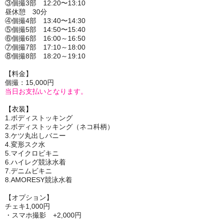
③個撮3部 12:20〜13:10
昼休憩 30分
④個撮4部 13:40〜14:30
⑤個撮5部 14:50〜15:40
⑥個撮6部 16:00～16:50
⑦個撮7部 17:10～18:00
⑧個撮8部 18:20～19:10
【料金】
個撮：15,000円
当日お支払いとなります。
【衣装】
1.ボディストッキング
2.ボディストッキング（ネコ科柄）
3.ケツ丸出しバニー
4.変形スク水
5.マイクロビキニ
6.ハイレグ競泳水着
7.デニムビキニ
8.AMORESY競泳水着
【オプション】
チェキ1,000円
・スマホ撮影 +2,000円