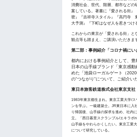
消費社会、世代、階層、都市などの
案している。著書に
『
愛される街
』
密
』『
吉祥寺スタイル
』『
高円寺 
大予測
』『
下町はなぜ人を惹きつけ
これからの東京が「愛される街」と
観点等も踏まえ、ご講演いただきま
第二部：事例紹介「コロナ禍にい
都内における事例紹介として、豊
日本の山手線ブランド「東京感動
めた「池袋ローガルゲート（202
の”つながり”について、ご紹介い
東日本旅客鉄道株式会社東京支社
1983
年東京都生まれ。東京工業大学
/
ス
ンを学ぶ。一級建築士。
JR
東日本に入
り帰国後、山手線の探求を進め、社内
立。「西日暮里スクランブル
/
エキラボ
n
山手線をやわらかくしたい。東京工業
について研究している。