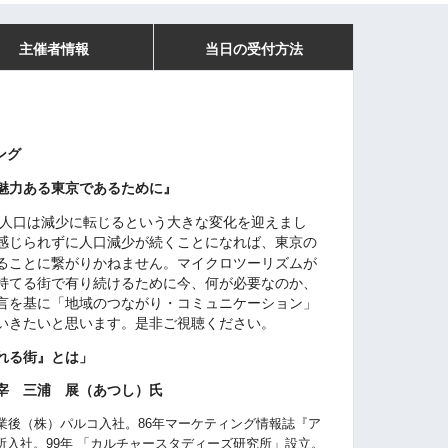
主催者情報
当日の受付方法
ィング
魅力ある東京であるために』
人口は減少に転じるという大きな変化を迎えまし
感じられずに人口減少が続くことになれば、東京の
ることに繋がりかねません。マイクロツーリズムが
持てる街で有り続けるために今、何が必要なのか、
言を基に「
地域のつながり・コミュニケーション」
いきたいと思います。是非ご視聴ください。
れる街』とは」
宰 三浦 展（あつし）氏
業後（株）パルコ入社。
86
年マーケティング情報誌
『
ア
所入社。
99
年 「カルチャースタディーズ研究所」設立。