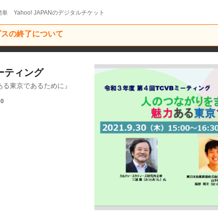
単 Yahoo! JAPANのデジタルチケット
ービスの終了について
ミーティング
ある東京であるために』
00