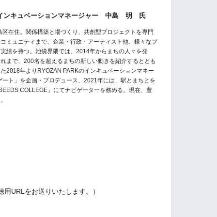
RKインキュベーションマネージャー 中島 明 氏
島区在住。関係構築と場づくり、共創型プロジェクトを専門
ルコミュニティまで、企業・行政・アーティスト他、様々なプ
た実績を持つ。池袋界隈では、
2014
年からまちの人々を発
これまで、
200
名を超えるまちの新しい動きを紹介するととも
また
2018
年より
RYOZAN PARK
のインキュベーションマネー
ゲート」を企画・プロデュース、
2021
年には、駅とまちとを
SEEDS COLLEGE
」にてナビゲーターを務める。現在、豊
る。
用URLをお送りいたします。）