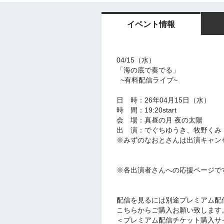
イベント情報
04/15（水）
「海の底で奏でる」
~有料配信ライブ~
日 時：26年04月15日（水）
時 間：19:20start
会 場：真昼の月 夜の太陽
出 演：でぐちゆうき、牧野くみ 、雅
※みずのなおとさんは出演キャン
※各出演者さんへの応援ページで
配信を見るには別途プレミアム配
こちらからご購入お願い致します
＜プレミアム配信チケット購入サ