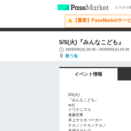
スマホで簡
【重要】PassMarketサ
5/5(火)『みんなこども』
2026/5/5(火) 18:30～2026/5/5(火) 23:30
歌う魚
イベント情報
5/5(火)
『みんなこども』
act)
イワクニマユ
進藤宏希
井上ヤスオバーガー
ナカノノナカノナカノ
本城タカヒロ