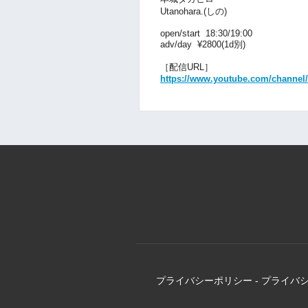
Utanohara.(しの)
open/start 18:30/19:00
adv/day ¥2800(1d別)
［配信URL］
https://www.youtube.com/chann
プライバシーポリシー
-
プライバ