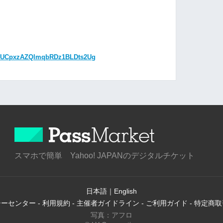
el/UCpxzAZQlmqbRDz1BLDts2Ug
スマホで簡単 Yahoo! JAPANのデジタルチケット
日本語
｜
English
シーセンター
-
利用規約
-
主催者ガイドライン
-
ご利用ガイド
-
特定商取
写真：アフロ