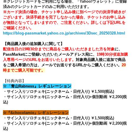
※クレジットカードをご利用になる場合、「Yahoo!ウォレット」に登録
済みのクレジットカードのみご利用いただけます。
※カード決済の場合、チケット申し込み後に別ページでの決済手続きが
ございます。
決済手続きを完了しなかった場合、チケットのお申し込み
が無効となってしまいますので、ご注意ください。
詳しくは下記URLを
ご確認ください。
https://blog-passmarket.yahoo.co.jp/archives/3Dsec_20250328.html
【商品購入後の追加購入に関して】
配信当日の19時30分までに商品をご購入いただきました方を対象
に、
PassMarketにご登録いただいたメールアドレス宛に、
19時30分頃追加購
入専用ページのURLをお送りいたします。
対象商品購入後に追加で商品
をご購入希望の方は、メールでお送りするURLからご購入ください。
20
時までご購入可能です。
【特典内容】
☆
『
』レギュレーション
青山Rabness
・サイン入りソロチェキ
(ニックネーム・日付入り)
￥1,500(税込)
・サイン入りソロチェキ
(ニックネーム・日付入り)
+個別動画 ￥2,200(税
込)
☆『
&chocolamie
』レギュレーション
・サイン入りソロチェキ
(ニックネーム・日付入り)
￥1,500(税込)
・サイン入りソロチェキ
(ニックネーム・日付入り)
+個別動画 ￥2,200(税
込)