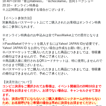
18:40〜19:00
『
青山Rabness』
『&
chocolamie』合同トークショー
20:10～ オンライン特典会
※上記時間は多少前後する場合がございます。
【イベント参加方法】
対象商品をパスマーケット上にてご購入されたお客様はオンライン特典
会にご参加になれます。
※オンライン特典会のお申込みは全て
PassMarket
上での受付となりま
す。
※PassMarketでチケットを購入するにはYahoo! JAPAN IDが必要です。
Yahoo! JAPAN ID をお持ちでない場合は作成をお願い致します。
※パスマーケットでご購入いただきました商品につきましては、領収書
の発行はできませんので、予めご了承ください。
※商品購入後に発行されるQRコードチケットは、特に使用しませんので
そのままで問題ございません。
※パスマーケットでご購入いただきました商品につきましては、領収書
の発行はできませんので、予めご了承ください。
【決済方法について】
コンビニ決済をご選択されてお客様は、イベント開催日の20時10分まで
に決済をお済ませください。
お済でない場合は、キャンセルさせて頂き
ます。
なお、
決済が完了にならないとご購入者様のニックネームが分からない
ため、お名前呼びをご希望の場合は早めに決済をお済ませください。