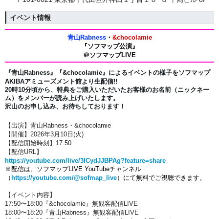
イベント情報
青山Rabness
・
&chocolamie
『ソフマップ公演』
＠ソフマップLIVE
『青山Rabness』
『&chocolamie』
によるイベントの様子をソフマップ
AKIBAアミューズメント館より生配信!!
20時10分頃から、特典をご購入いただいたお客様のお名前（ニックネー
ム）を
メンバーが読み上げいたします。
沢山のお申し込み、お待ちしております！
【出演】青山Rabness・&chocolamie
【開催】2026年3月10日(火)
【配信開始時刻】17:50
【配信URL】
https://youtube.com/live/3ICydJJBPAg?feature=share
※配信は、ソフマップLIVE YouTubeチャンネル
（
https://youtube.com/@sofmap_live
）にて無料でご視聴できます。
【イベント内容】
17:50〜18:00『&
chocolamie』
無観客配信LIVE
18:00〜18:20『青山Rabness』無観客配信LIVE