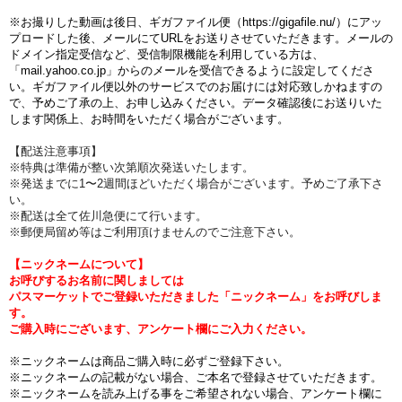
※お撮りした動画は後日、ギガファイル便（https://gigafile.nu/）にアッ
プロードした後、メールにてURLをお送りさせていただきます。メールの
ドメイン指定受信など、受信制限機能を利用している方は、
「mail.yahoo.co.jp」からのメールを受信できるように設定してくださ
い。
ギガファイル便以外のサービスでのお届けには対応致しかねますの
で、予めご了承の上、お申し込みください。データ確認後にお送りいた
します関係上、お時間をいただく場合がございます。
【配送注意事項】
※特典は準備が整い次第順次発送いたします。
※発送までに1〜2週間ほどいただく場合がございます。予めご了承下さ
い。
※配送は全て佐川急便にて行います。
※郵便局留め等はご利用頂けませんのでご注意下さい。
【ニックネームについて】
お呼びするお名前に関しましては
パスマーケットでご登録いただきました「ニックネーム」をお呼びしま
す。
ご購入時にございます、アンケート欄にご入力ください。
※ニックネームは商品ご購入時に必ずご登録下さい。
※ニックネームの記載がない場合、ご本名で登録させていただきます。
※ニックネームを読み上げる事をご希望されない場合、アンケート欄に