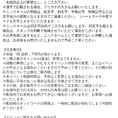
「名前読み上げ希望なし」とご入力下さい。
※漢字で記載される場合、フリガナの入力もお願いいたします。
※ニックネームの登録は、絵文字、顔文字、半角記号、特殊記号などは
文字化けの原因となりますのでご遠慮ください。（ハートマークや星マ
ークも不可とさせていただきます。）
※ニックネームは10文字以内でご入力をお願いします。10文字を超える
場合は、スタッフの判断で短縮させていただく場合がございます。
※公序良俗に反するなど、ニックネームとして適切でないと判断した場
合は、お名前をお呼びいたしませんので予めご了承ください。
【注意事項】
※別途「00.送料」770円が掛かります。
※ご購入後のキャンセル(返金)・変更はできません。
※諸般の事情により、やむをえずイベント内容等の変更、またはイベン
トが中止となる場合がございますので予めご了承ください。その際の対
応方法については後日ご案内致します。
※本イベント開催時間は、予告なく変更となる場合がございます。
※商品に不良があった場合は良品と交換させて頂きます。
※その他、必ず販売サイトの注意事項をご注文前にご確認ください。
※会場付近での入待ち・出待ち行為等は固くお断りいたします。
※配信内でお名前をお呼びできない場合がございますが、お客様へお届
けいたします。
※配信時のネットワークの関係上、一時的に配信が切れてしまう可能性
がございます。
【イベントに関するお問い合わせ】