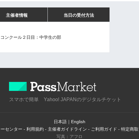
主催者情報
当日の受付方法
県吹奏楽コンクール２日目：中学生の部
スマホで簡単 Yahoo! JAPANのデジタルチケット
日本語
｜
English
シーセンター
-
利用規約
-
主催者ガイドライン
-
ご利用ガイド
-
特定商取
写真：アフロ