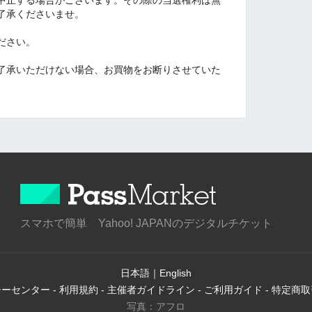
了承くださいませ。
ださい。
了承いただけない場合、お買物をお断りさせていた
スマホで簡単 Yahoo! JAPANのデジタルチケット
日本語
｜
English
シーセンター
-
利用規約
-
主催者ガイドライン
-
ご利用ガイド
-
特定商取
写真：アフロ