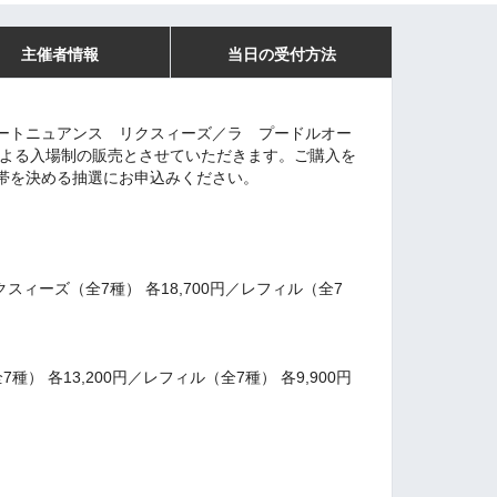
主催者情報
当日の受付方法
ートニュアンス リクスィーズ／ラ プードルオー
による入場制の販売とさせていただきます。ご購入を
帯を決める抽選にお申込みください。
スィーズ（全7種） 各18,700円／レフィル（全7
種） 各13,200円／レフィル（全7種） 各9,900円