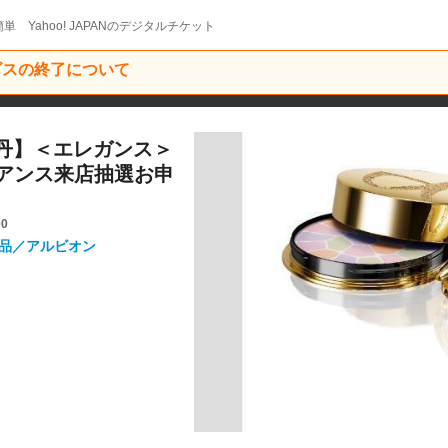
単 Yahoo! JAPANのデジタルチケット
ービスの終了について
勢丹】＜エレガンス＞
アンス来店抽選お申
00
粧品／アルビオン