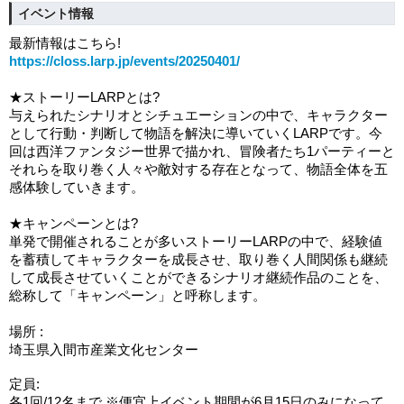
イベント情報
最新情報はこちら!
https://closs.larp.jp/events/20250401/
★ストーリーLARPとは?
与えられたシナリオとシチュエーションの中で、キャラクター
として行動・判断して物語を解決に導いていくLARPです。今
回は西洋ファンタジー世界で描かれ、冒険者たち1パーティーと
それらを取り巻く人々や敵対する存在となって、物語全体を五
感体験していきます。
★キャンペーンとは?
単発で開催されることが多いストーリーLARPの中で、経験値
を蓄積してキャラクターを成長させ、取り巻く人間関係も継続
して成長させていくことができるシナリオ継続作品のことを、
総称して「キャンペーン」と呼称します。
場所 :
埼玉県入間市産業文化センター
定員:
各1回/
12名まで ※便宜上イベント期間が6月15日のみになって