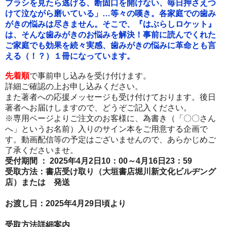
ブラシを見たら逃げる、断固口を開けない、毎日押さえつ
けて泣ながら磨いている」…等々の嘆き。各家庭での歯み
がきの悩みは尽きません。そこで、『はぶらしロケット』
は、そんな歯みがきのお悩みを解決！事前に読んでくれた
ご家庭でも効果を続々実感、歯みがきの悩みに革命とも言
える（！？）１冊になっています。
先着順
で事前申し込みを受け付けます。
詳細ご確認の上お申し込みください。
また著者への応援メッセージも受け付けております。後日
著者へお届けしますので、どうぞご記入ください。
※専用ページよりご注文のお客様に、為書き（「〇〇さん
へ」というお名前）入りのサイン本をご用意する企画で
す。動画配信等の予定はございませんので、あらかじめご
了承くださいませ。
受付期間 ： 2025年4月2日10：00～4
月16日23：59
受取方法：書店受け取り（大垣書店堀川新文化ビルヂング
店）または 発送
お渡し日：
2025年4月29日頃より
受取方法詳細案内