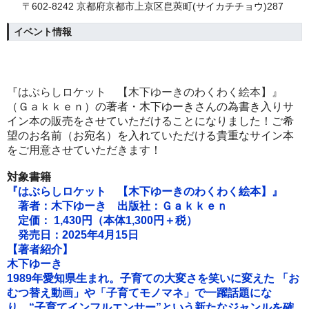
〒602-8242 京都府京都市上京区皀莢町(サイカチチョウ)287
イベント情報
『
はぶらしロケット 【木下ゆーきのわくわく絵本】
』
（Ｇａｋｋｅｎ）の著者・木下ゆーき
さんの為書き入りサ
イン本の販売をさせていただけることになりました！ご希
望のお名前（お宛名）を入れていただける貴重なサイン本
をご用意させていただきます！
対象書籍
『はぶらしロケット 【木下ゆーきのわくわく絵本】』
著者：木下ゆーき
出版社：Ｇａｋｋｅｎ
定価： 1,430円（本体1,300円＋税）
発売日：2025年4月15日
【著者紹介】
木下ゆーき
1989年愛知県生まれ。子育ての大変さを笑いに変えた 「お
むつ替え動画」や「子育てモノマネ」で一躍話題にな
り、“子育てインフルエンサー”という新たなジャンルを確