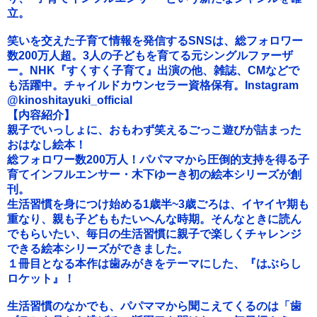
立。
笑いを交えた子育て情報を発信するSNSは、総フォロワー
数200万人超。3人の子どもを育てる元シングルファーザ
ー。NHK『すくすく子育て』出演の他、雑誌、CMなどで
も活躍中。チャイルドカウンセラー資格保有。Instagram
@kinoshitayuki_official
【内容紹介】
親子でいっしょに、おもわず笑えるごっこ遊びが詰まった
おはなし絵本！
総フォロワー数200万人！パパママから圧倒的支持を得る子
育てインフルエンサー・木下ゆーき初の絵本シリーズが創
刊。
生活習慣を身につけ始める1歳半~3歳ごろは、イヤイヤ期も
重なり、親も子どももたいへんな時期。そんなときに読ん
でもらいたい、毎日の生活習慣に親子で楽しくチャレンジ
できる絵本シリーズができました。
１冊目となる本作は歯みがきをテーマにした、『はぶらし
ロケット』！
生活習慣のなかでも、パパママから聞こえてくるのは「歯