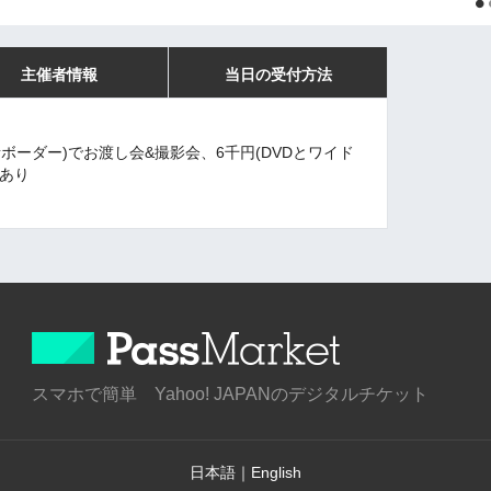
主催者情報
当日の受付方法
ボーダー)でお渡し会&撮影会、6千円(DVDとワイド
円あり
スマホで簡単 Yahoo! JAPANのデジタルチケット
日本語
｜
English