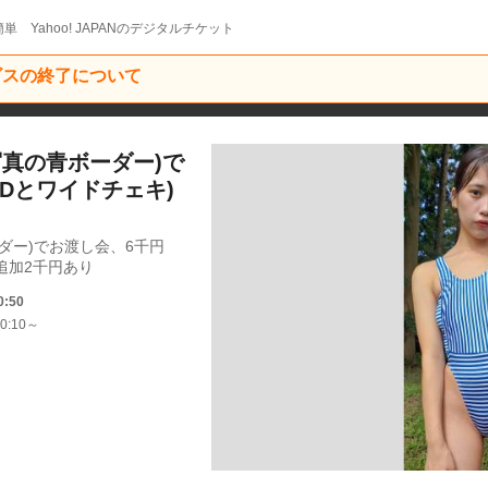
単 Yahoo! JAPANのデジタルチケット
ービスの終了について
写真の青ボーダー)で
VDとワイドチェキ)
ダー)でお渡し会、6千円
追加2千円あり
0:50
0:10～